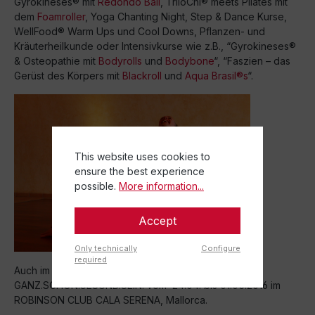
Gyrokineses® mit
Redondo Ball
, TriloChi® meets Pilates mit
dem
Foamroller
, Yoga Chanting Night, Step & Dance Kurse,
WellFood® Warm Ups und Cool Downs, Pflanzen- und
Kräuterheilkunde oder Intensivkurse wie z.B., “Gyrokineses®
& Osteopathie mit
Bodyrolls
und
Bodybone
“, “Faszien – das
Gerüst des Körpers mit
Blackroll
und
Aqua Brasil®s
“.
This website uses cookies to
ensure the best experience
possible.
More information...
Accept
Only technically
Configure
required
Auch im nächsten Jahr heißt es wieder
GANZ.SCHÖN.GESUND.SEIN. vom 24.04. bis 01.05.2016 im
ROBINSON CLUB CALA SERENA, Mallorca.