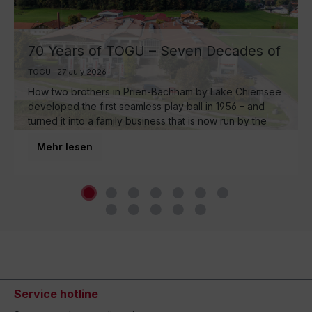
70 Years of TOGU – Seven Decades of
Ball Manufacturing by Lake Chiemsee
TOGU | 27 July 2026
How two brothers in Prien-Bachham by Lake Chiemsee
developed the first seamless play ball in 1956 – and
turned it into a family business that is now run by the
third generation and inspires movement around the
Mehr lesen
world.
Service hotline