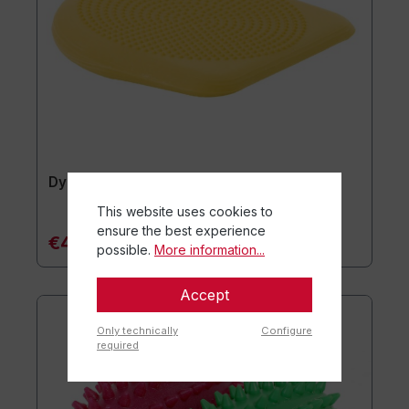
Dynair® Wedge Ballkissen Kids
This website uses cookies to
ensure the best experience
€49.90*
possible.
More information...
Accept
Only technically
Configure
required