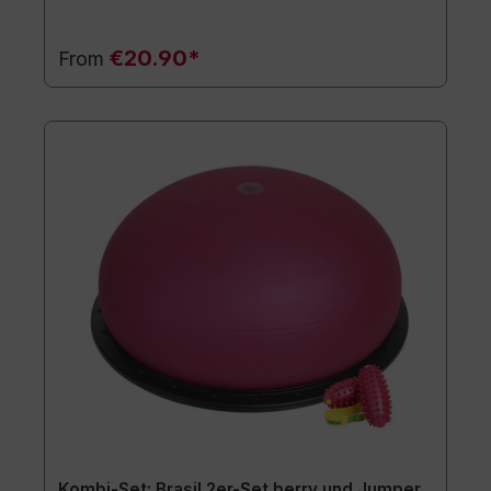
€20.90*
From
Kombi-Set: Brasil 2er-Set berry und Jumper