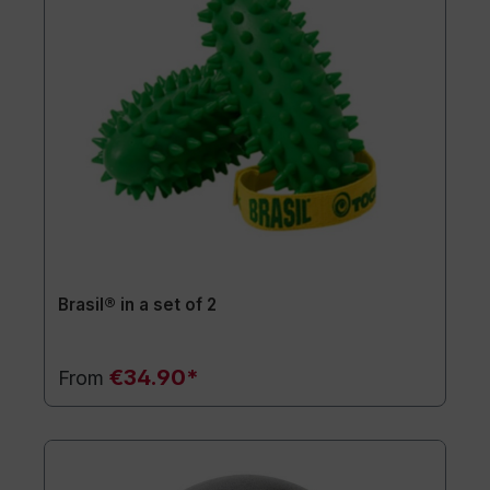
Brasil® in a set of 2
€34.90*
From