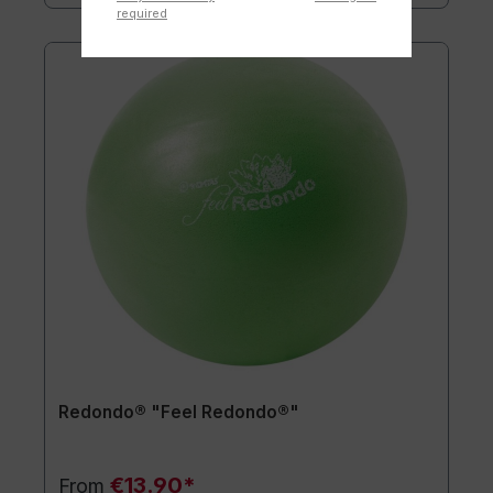
required
Redondo® "Feel Redondo®"
€13.90*
From