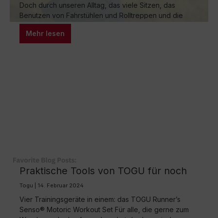
Doch durch unseren Alltag, das viele Sitzen, das
Benutzen von Fahrstühlen und Rolltreppen und die
vielen Autofahrten haben wir teilweise die natürlichsten
Mehr lesen
Bewegungsformen, das Gehen und Laufen verlernt. Die
Brasil® unterstützen Sie im natürlichen
Bewegungsablauf. Dabei aktivieren Sie die tiefe
Bauch- und Rückenmuskulatur und trainieren sanft
den…
Praktische Tools von TOGU für noch
mehr Freude am Laufen
Togu | 14. Februar 2024
Vier Trainingsgeräte in einem: das TOGU Runner’s
Senso® Motoric Workout Set Für alle, die gerne zum