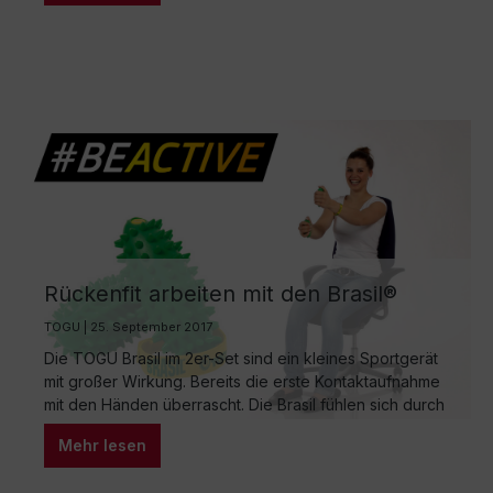
Die Bedeutung einer stabilen Körpermitte Als Mutter
von zwei kleinen Kindern, Trainerin und
Familienbegleiterin bei der Gesellschaft für…
Rückenfit arbeiten mit den Brasil®
TOGU | 25. September 2017
Die TOGU Brasil im 2er-Set sind ein kleines Sportgerät
mit großer Wirkung. Bereits die erste Kontaktaufnahme
mit den Händen überrascht. Die Brasil fühlen sich durch
die Form und Noppen in der Hand sehr angenehm an.
Mehr lesen
Das „intelligente Innenleben“ mit einer Gewichtsfüllung
animiert das Sportgerät zu schütteln. Die