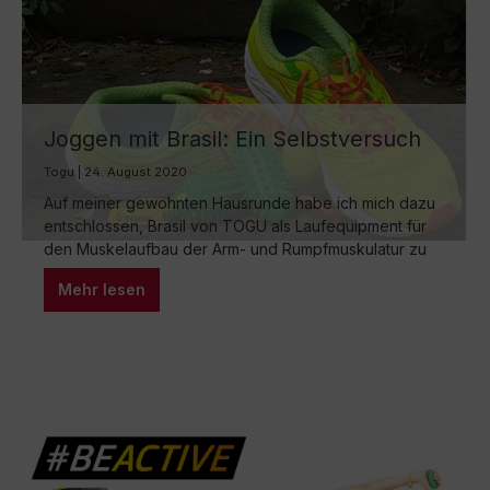
Joggen mit Brasil: Ein Selbstversuch
Togu | 24. August 2020
Auf meiner gewohnten Hausrunde habe ich mich dazu
entschlossen, Brasil von TOGU als Laufequipment für
den Muskelaufbau der Arm- und Rumpfmuskulatur zu
testen. In diesem Selbstversuch möchte ich meine
Mehr lesen
Erfahrungen teilen. Der Start: Gewöhnungsbedarf und
angenehme Überraschungen Zu Beginn war es
ungewohnt, beim Laufen etwas in der Hand zu halten,
aber mit jedem gelaufenen Meter…