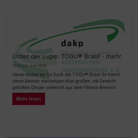
sondern auch für Konzentration, Selbstbewusstsein und
emotionale Stabilität.
Unter der Lupe: TOGU® Brasil - mehr
als nur ein Fitnessbegleiter
TOGU | 3. Juni 2026
Heute testen wir für Euch die TOGU® Brasil. Ihr kennt
diese kleinen stacheligen Kiwi-großen, mit Gewicht
gefüllten Dinger vielleicht aus dem Fitness-Bereich
oder aus dem Rückentraining. Aber diese kleinen Brasil
Mehr lesen
lassen sich auch wunderbar in der Psychomotorik
einsetzten, das möchten wir Euch heute gerne
aufzeigen.