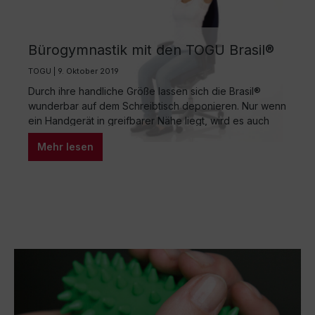
Bürogymnastik mit den TOGU Brasil®
TOGU | 9. Oktober 2019
Durch ihre handliche Größe lassen sich die Brasil®
wunderbar auf dem Schreibtisch deponieren. Nur wenn
ein Handgerät in greifbarer Nähe liegt, wird es auch
regelmäßig genutzt. Fragen Sie einmal sich selbst oder
Mehr lesen
Ihre Kursteilnehmer: Wie viele Geräte besitzen Sie, die
in irgendeine Ecke oder in einem Schrank verstaut
liegen und nie zum Einsatz kommen? Also,…