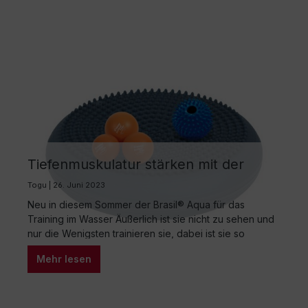
Schüttelbewegungen (mini moves) in unterschiedlichen
Ausgangsstellungen trainieren vorrangig…
Tiefenmuskulatur stärken mit der
handlichen Brasil® Produktlinie
Togu | 26. Juni 2023
Neu in diesem Sommer der Brasil® Aqua für das
Training im Wasser Äußerlich ist sie nicht zu sehen und
nur die Wenigsten trainieren sie, dabei ist sie so
wichtig: Unsere Tiefenmuskulatur. Ganz nach seinem
Mehr lesen
Motto „Gesund bewegen – mehr erleben“ möchte das
bayerische Familienunternehmen TOGU®, Spezialist für
innovative Trainingsgeräte im Bereich Koordination und
Balance, dieses…