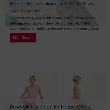
Hundefitnesstraining mit TOGU Brasil
Handtrainer
Togu | 3. Februar 2021
Durchtrittigkeit, eine Fehlstellung oder Schwäche der
Gliedmaßen, insbesondere der Vordergliedmaßen,
kann Hunden erhebliche Beschwerden bereiten. Diese
Bedingung führt dazu, dass der Hund sein Gewicht
Mehr lesen
nicht gleichmäßig auf die Pfoten verteilen kann und
eine normale Haltung nur schwer beibehält. In diesem
Blogartikel erfährst du, wie du die Durchtrittigkeit
deines Hundes verbessern können. Erfahre mehr über
Übungen…
Beweglich bleiben im Home-Office