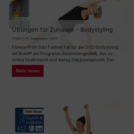
Übungen für Zuhause - Bodystyling
mit Brasil®
TOGU | 29. September 2017
Fitness-Profi Gabi Fastner hat für die DVD Bodystyling
mit Brasil® ein Programm zusammengestellt, das so
richtig Spaß macht und wenig Zeit beansprucht. Das
anspruchsvolle Training mit den Brasil® belebt den
Mehr lesen
Organismus, sorgt für mehr Fitness, stärkt die
Muskulatur rund um die Wirbelsäule, verbessert die
Haltung und strafft das Bindegewebe. Außerdem
verbessern Sie Ihre Körperwahrnehmung und…