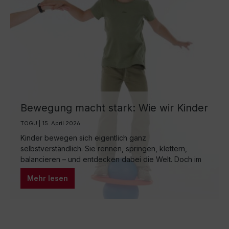
Bewegung macht stark: Wie wir Kinder
spielerisch zu mehr Aktivität
TOGU | 15. April 2026
motivieren können
Kinder bewegen sich eigentlich ganz
selbstverständlich. Sie rennen, springen, klettern,
balancieren – und entdecken dabei die Welt. Doch im
Alltag vieler Familien sieht die Realität inzwischen
Mehr lesen
anders aus: lange Sitzzeiten in der Schule,
Hausaufgaben, digitale Medien und ein dicht
getakteter Tagesablauf lassen die natürliche
Bewegungsfreude oft schrumpfen. Dabei ist Bewegung
nicht nur wichtig für die körperliche Entwicklung,