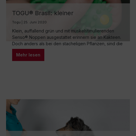
TOGU® Brasil: kleiner
Trainingsbegleiter mit „intelligenter
Togu | 25. Juni 2020
Füllung“
Klein, auffallend grün und mit muskelstimulierenden
Senso® Noppen ausgestattet erinnern sie an Kakteen.
Doch anders als bei den stacheligen Pflanzen, sind die
Brasil® dafür gedacht, dass Trainierende sie gerne in
Mehr lesen
den Händen halten. Aufgrund ihrer positiven Wirkung
auf die Tiefenmuskulatur von Brust, Bauch und Rücken,
ihren vielfältigen Einsatzmöglichkeiten und ihrer
leichten Handhabung sind die Brasil®…