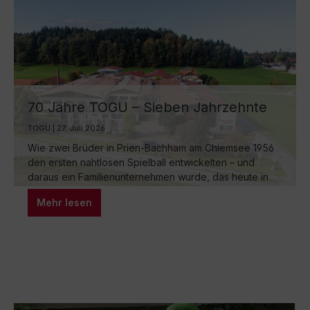
70 Jahre TOGU – Sieben Jahrzehnte
Ball-Manufaktur am Chiemsee
TOGU | 27. Juli 2026
Wie zwei Brüder in Prien-Bachham am Chiemsee 1956
den ersten nahtlosen Spielball entwickelten – und
daraus ein Familienunternehmen wurde, das heute in
dritter Generation weltweit für Bewegung sorgt.
Mehr lesen