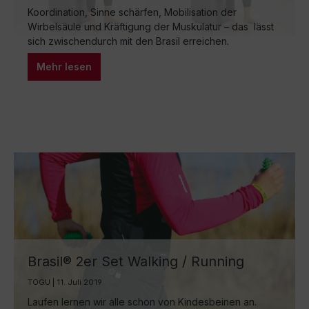
Koordination, Sinne schärfen, Mobilisation der
Wirbelsäule und Kräftigung der Muskulatur – das lässt
sich zwischendurch mit den Brasil erreichen.
Koordination / Sinne schärfen. Eine Hand schüttelt ein
Mehr lesen
Brasil neben dem Ohr, die andere Hand wirft und fängt
ein Brasil. Jede Seite ca. 20 Sekunden lang.
Mobilisation Brustwirbelsäule. Im Wechsel ein Brasil auf
dem…
Brasil® 2er Set Walking / Running
TOGU | 11. Juli 2019
Laufen lernen wir alle schon von Kindesbeinen an.