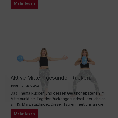
Mehr lesen
Freien am besten umsetzen, um sowohl Ausdauer,
Kraft, Beweglichkeit und Koordination zu trainieren? Die
Antwort lautet sensomotorisches Outdoor-Zirkeltraining!
Mit den outdoor-tauglichen, handlichen…
Aktive Mitte – gesunder Rücken:
Übungen bei Rückenschmerzen
Togu | 10. März 2021
Das Thema Rücken und dessen Gesundheit stehen im
Mittelpunkt am Tag der Rückengesundheit, der jährlich
am 15. März stattfindet. Dieser Tag erinnert uns an die
Bedeutung einer stabilen Körpermitte und bietet eine
Mehr lesen
Gelegenheit zur Prävention von Rückenbeschwerden.