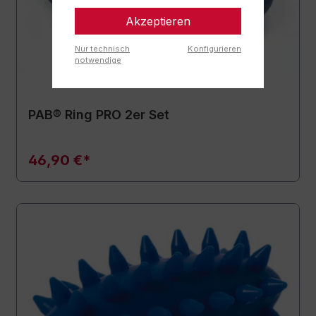
Akzeptieren
Nur technisch
Konfigurieren
notwendige
PAB® Ring PRO 2er Set
46,90 €*