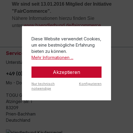
Wir sind seit 13.01.2016 Mitglied der Initiative
"FairCommerce".
Nähere Informationen hierzu finden Sie
unter
www.haendlerbund.de/faircommerce
.
Diese Website verwendet Cookies,
um eine bestmögliche Erfahrung
bieten zu können.
Service-Hotline
Mehr Informationen ...
Unterstützung und Beratung unter:
Akzeptieren
+49 (0)8051 - 9038-0
Mo - Do 08:00 - 16:30 / Fr 08:00 - 12:00 Uhr
Nur technisch
Konfigurieren
notwendige
TOGU GmbH
Atzinger Str. 1
83209
Prien-Bachham
Deutschland