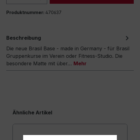
Produktnummer:
470637
Beschreibung
Die neue Brasil Base - made in Germany - für Brasil
Gruppenkurse im Verein oder Fitness-Studio. Die
besondere Matte mit über…
Mehr
Ähnliche Artikel