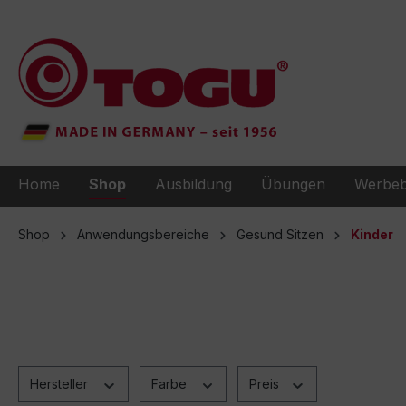
e springen
Zur Hauptnavigation springen
Home
Shop
Ausbildung
Übungen
Werbeb
Shop
Anwendungsbereiche
Gesund Sitzen
Kinder
Hersteller
Farbe
Preis