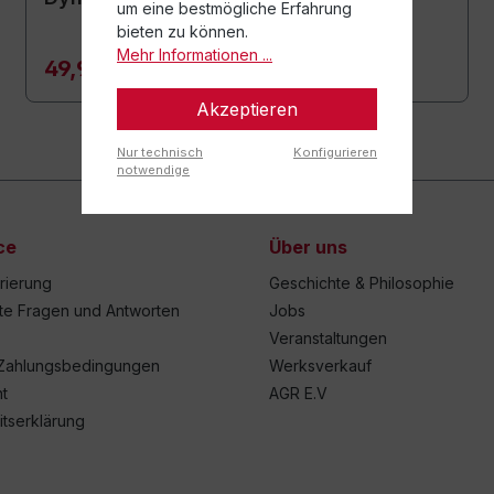
um eine bestmögliche Erfahrung
bieten zu können.
Mehr Informationen ...
49,90 €*
Akzeptieren
Nur technisch
Konfigurieren
notwendige
ce
Über uns
trierung
Geschichte & Philosophie
lte Fragen und Antworten
Jobs
Veranstaltungen
Zahlungsbedingungen
Werksverkauf
t
AGR E.V
itserklärung