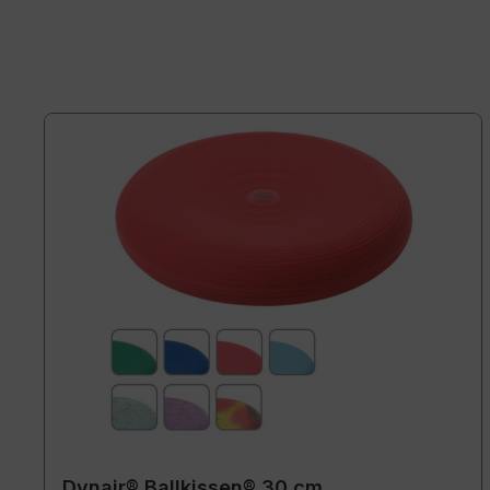
Dynair® Ballkissen® 30 cm