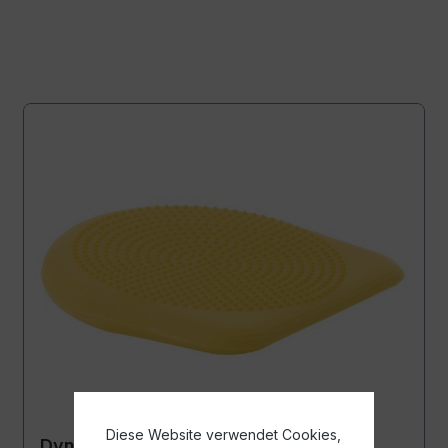
Diese Website verwendet Cookies,
Dynair® Keil Ballkissen® Kids