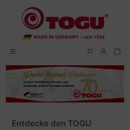
inhalt springen
Entdecke den TOGU