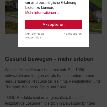
um eine bestmögliche Erfahrung
bieten zu können.
Mehr Informationen ...
Akzeptieren
Nur technisch
Konfigurieren
notwendige
Gesund bewegen - mehr erleben
Wir sind Hersteller aus Leidenschaft. Seit 1956
entwickeln und fertigen wir als Familienunternehmen
herausragende Produkte für Training, Rehabilitation und
Therapie, Wellness, Sport und Spiel.
TOGU Produkte sind unvergleichlich. Sie sind
einzigartige Lösungen, die dich in Bewegung bringen