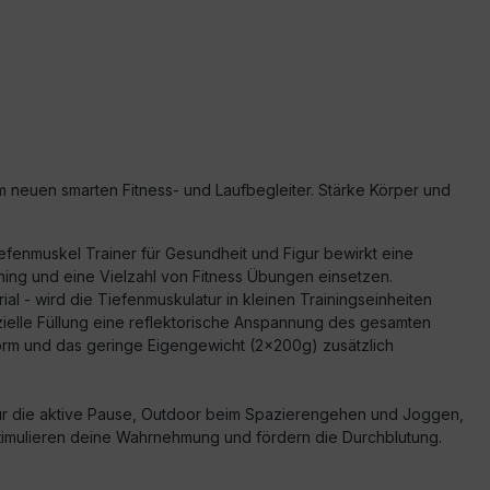
nem neuen smarten Fitness- und Laufbegleiter. Stärke Körper und
iefenmuskel Trainer für Gesundheit und Figur bewirkt eine
ning und eine Vielzahl von Fitness Übungen einsetzen.
al - wird die Tiefenmuskulatur in kleinen Trainingseinheiten
ezielle Füllung eine reflektorische Anspannung des gesamten
orm und das geringe Eigengewicht (2x200g) zusätzlich
 für die aktive Pause, Outdoor beim Spazierengehen und Joggen,
stimulieren deine Wahrnehmung und fördern die Durchblutung.