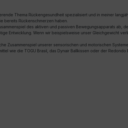
erende Thema Rückengesundheit spezialisiert und in meiner langjähri
n sie bereits Rückenschmerzen haben.
sammenspiel des aktiven und passiven Bewegungsapparats ab, der
ige Entwicklung. Wenn wir beispielsweise unser Gleichgewicht verlie
sche Zusammenspiel unserer sensorischen und motorischen Systeme zu
mittel wie die TOGU Brasil, das Dynair Ballkissen oder der Redondo 