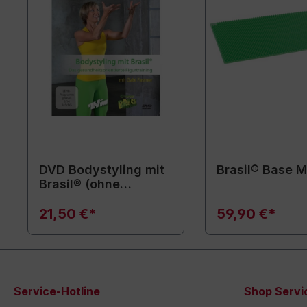
DVD Bodystyling mit
Brasil® Base M
Brasil® (ohne
Trainingsgerät - nur
DVD)
21,50 €*
59,90 €*
Service-Hotline
Shop Servi