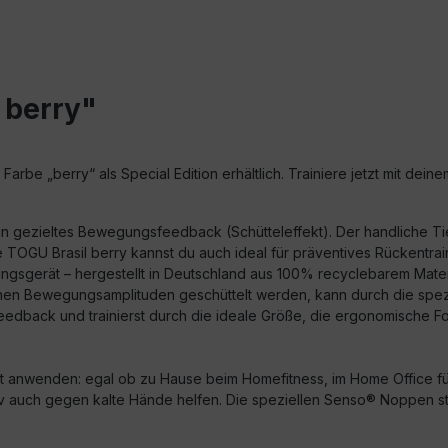
 berry"
arbe „berry“ als Special Edition erhältlich. Trainiere jetzt mit dei
u ein gezieltes Bewegungsfeedback (Schütteleffekt). Der handliche T
 TOGU Brasil berry kannst du auch ideal für präventives Rückentrai
ingsgerät – hergestellt in Deutschland aus 100% recyclebarem Materi
kleinen Bewegungsamplituden geschüttelt werden, kann durch die sp
eedback und trainierst durch die ideale Größe, die ergonomische F
 Zeit anwenden: egal ob zu Hause beim Homefitness, im Home Office
ktiv auch gegen kalte Hände helfen. Die speziellen Senso® Noppen 