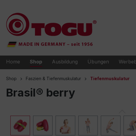
e springen
Zur Hauptnavigation springen
Home
Shop
Ausbildung
Übungen
Werbeb
Shop
Faszien & Tiefenmuskulatur
Tiefenmuskulatur
Brasil® berry