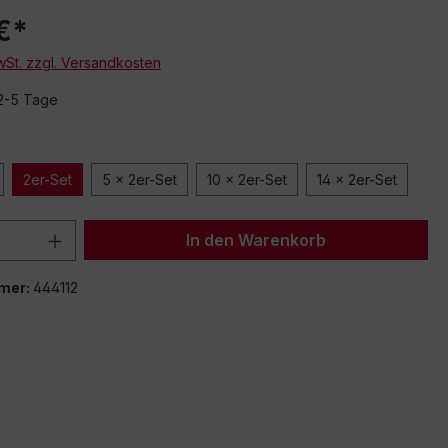
€*
MwSt. zzgl. Versandkosten
 2-5 Tage
2er-Set
5 x 2er-Set
10 x 2er-Set
14 x 2er-Set
 Anzahl: Gib den gewünschten Wert ein 
In den Warenkorb
mer:
444112