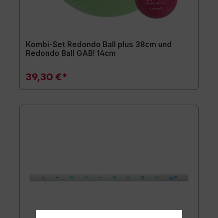
Kombi-Set Redondo Ball plus 38cm und
Redondo Ball GAB! 14cm
39,30 €*