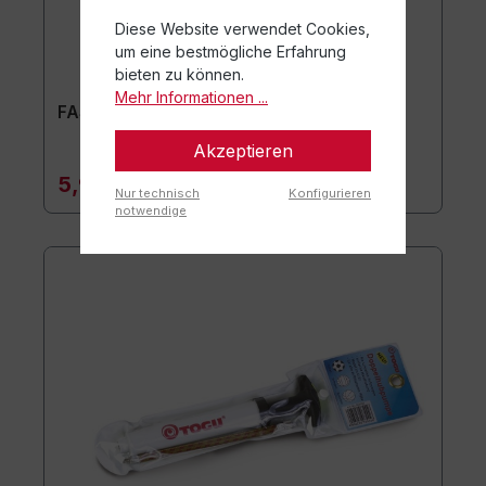
Diese Website verwendet Cookies,
um eine bestmögliche Erfahrung
bieten zu können.
Mehr Informationen ...
FASZIO® Neuro Stab
Akzeptieren
5,90 €*
Nur technisch
Konfigurieren
notwendige