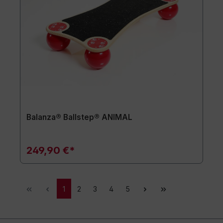
Balanza® Ballstep® ANIMAL
249,90 €*
1
2
3
4
5