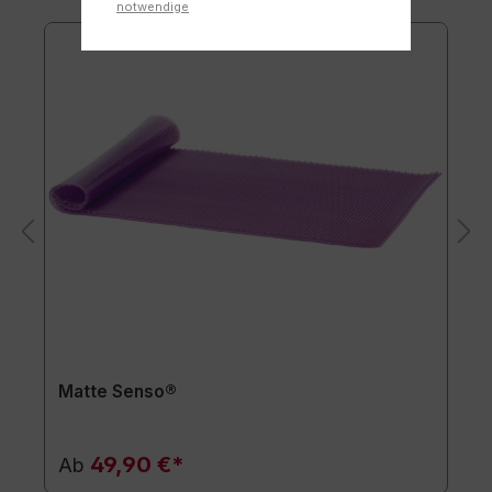
notwendige
Matte Senso®
49,90 €*
Ab