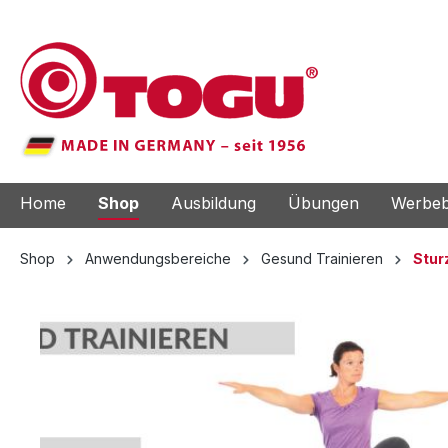
e springen
Zur Hauptnavigation springen
Home
Shop
Ausbildung
Übungen
Werbeb
Shop
Anwendungsbereiche
Gesund Trainieren
Stur