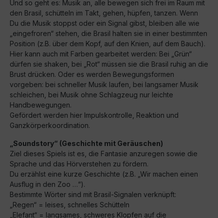
Und so geht es: Musik an, alle bewegen sich frei im Raum mit
den Brasil, schütteln im Takt, gehen, hüpfen, tanzen. Wenn
Du die Musik stoppst oder ein Signal gibst, bleiben alle wie
„eingefroren“ stehen, die Brasil halten sie in einer bestimmten
Position (z.B. über dem Kopf, auf den Knien, auf dem Bauch).
Hier kann auch mit Farben gearbeitet werden: Bei „Grün“
dürfen sie shaken, bei „Rot“ müssen sie die Brasil ruhig an die
Brust drücken. Oder es werden Bewegungsformen
vorgeben: bei schneller Musik laufen, bei langsamer Musik
schleichen, bei Musik ohne Schlagzeug nur leichte
Handbewegungen.
Gefördert werden hier Impulskontrolle, Reaktion und
Ganzkörperkoordination.
„Soundstory“ (Geschichte mit Geräuschen)
Ziel dieses Spiels ist es, die Fantasie anzuregen sowie die
Sprache und das Hörverstehen zu fördern.
Du erzählst eine kurze Geschichte (z.B. „Wir machen einen
Ausflug in den Zoo …“).
Bestimmte Wörter sind mit Brasil-Signalen verknüpft:
„Regen“ = leises, schnelles Schütteln
„Elefant“ = langsames, schweres Klopfen auf die