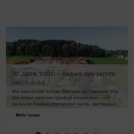
70 Jahre TOGU – Sieben Jahrzehnte
Ball-Manufaktur am Chiemsee
TOGU | 27. Juli 2026
Wie zwei Brüder in Prien-Bachham am Chiemsee 1956
den ersten nahtlosen Spielball entwickelten – und
daraus ein Familienunternehmen wurde, das heute in...
Mehr lesen