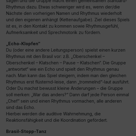
sagen und die Gruppe macht einen gemeinsamen Standard-
Rhythmus dazu. Etwas schwieriger wird es, wenn der/die
Nächste den vorherigen Namen und Rhythmus wiederholt
und den eigenen anhängt (Kettenaufgabe). Ziel dieses Spiels
ist es, in den Kontakt zu kommen sowie Rhythmusgefühl,
Aufmerksamkeit und Sprechmotorik zu fördern.
„Echo-Klopfen“
Du (oder eine andere Leitungsperson) spielst einen kurzen
Rhythmus mit den Brasil vor: z.B. „Oberschenkel –
Oberschenkel – Klatschen – Pause – Klatschen“. Die Gruppe
„antwortet“ wie ein Echo und spielt den Rhythmus genau
nach. Man kann das Spiel steigern, indem man den gleichen
Rhythmus erst flüsternd-leise, dann „trommelnd“-laut ausführt.
Oder Du machst bewusst kleine Änderungen – die Gruppe
soll merken: „War das anders?“ Dann darf jede Person einmal
„Chef“ sein und einen Rhythmus vormachen, alle anderen
sind das Echo.
Hierbei werden die auditive Wahrnehmung, die
Reaktionsfähigkeit und die Koordination gefördert.
Brasil-Stopp-Tanz