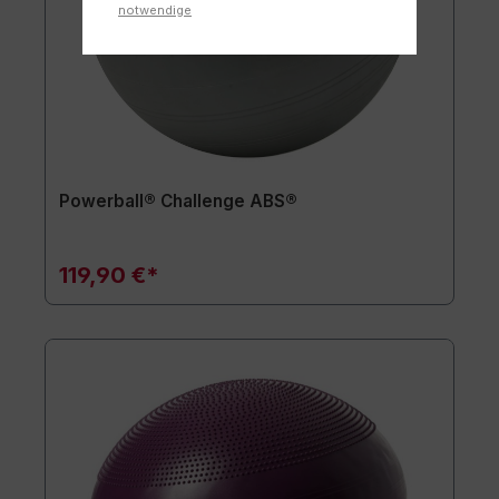
notwendige
Powerball® Challenge ABS®
119,90 €*