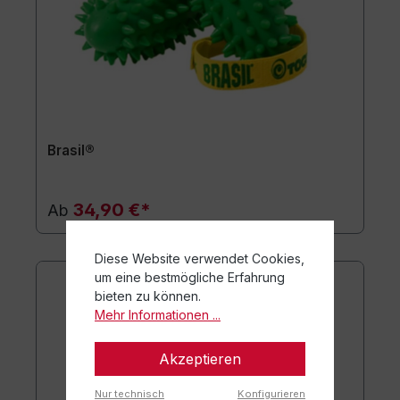
Brasil®
34,90 €*
Ab
Diese Website verwendet Cookies,
um eine bestmögliche Erfahrung
bieten zu können.
Mehr Informationen ...
Akzeptieren
Nur technisch
Konfigurieren