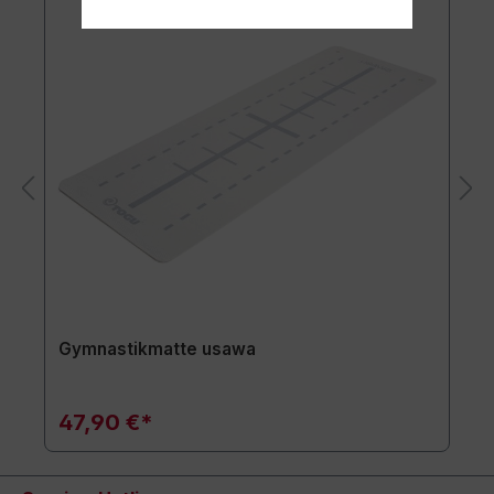
Gymnastikmatte usawa
47,90 €*