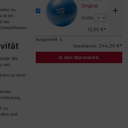
Original
ieler zu
ist ein
Größe
d die
d beeinflussen
12,90 €*
Ausgewählt:
4
vität
244,20 €*
Gesamtpreis:
In den Warenkorb
vität: Wir
 viel.
kann zu einer
ehnen.
rchblutung.
ch zu
ndern und