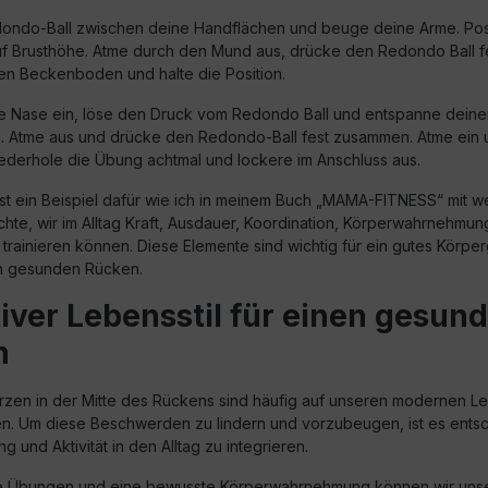
ndo-Ball zwischen deine Handflächen und beuge deine Arme. Posi
f Brusthöhe. Atme durch den Mund aus, drücke den Redondo Ball 
nen Beckenboden und halte die Position.
e Nase ein, löse den Druck vom Redondo Ball und entspanne deine
Atme aus und drücke den Redondo-Ball fest zusammen. Atme ein u
derhole die Übung achtmal und lockere im Anschluss aus.
st ein Beispiel dafür wie ich in meinem Buch „MAMA-FITNESS“ mit 
hte, wir im Alltag Kraft, Ausdauer, Koordination, Körperwahrnehmun
trainieren können. Diese Elemente sind wichtig für ein gutes Körpe
en gesunden Rücken.
tiver Lebensstil für einen gesun
n
en in der Mitte des Rückens sind häufig auf unseren modernen Le
n. Um diese Beschwerden zu lindern und vorzubeugen, ist es ents
und Aktivität in den Alltag zu integrieren.
te Übungen und eine bewusste Körperwahrnehmung können wir unse