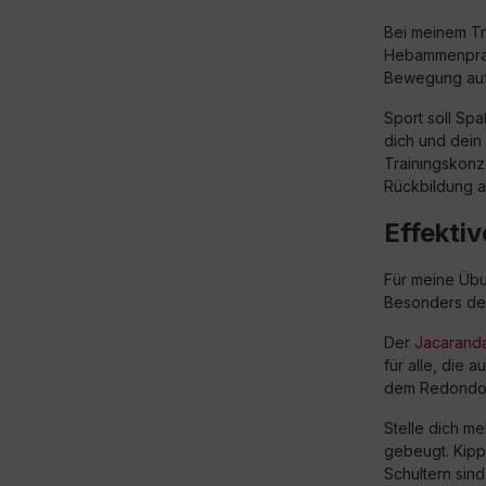
Bei meinem T
Hebammenprax
Bewegung aufz
Sport soll S
dich und dein
Trainingskonz
Rückbildung a
Effekti
Für meine Üb
Besonders d
Der
Jacaranda
für alle, die a
dem Redondo B
Stelle dich me
gebeugt. Kippe
Schultern sind