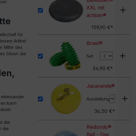
Ballkissen®
 von
XXL mit
actisan®
tte
159,90 €*
llschaft für
diesem Artikel
Brasil®
r Mitte des
es Sitzen die
Set
34,90 €*
en,
Jacaranda®
miteinander
Ausstattung
ren kann
uskeln
36,50 €*
t die
Redondo®
r die
Ball - Das