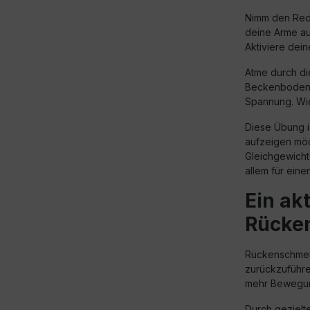
Nimm den Redo
deine Arme au
Aktiviere dei
Atme durch di
Beckenboden. 
Spannung. Wie
Diese Übung i
aufzeigen möc
Gleichgewicht 
allem für ein
Ein ak
Rücke
Rückenschmerz
zurückzuführe
mehr Bewegung 
Durch geziel