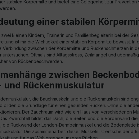
er stabilen Körpermitte und bietet eine Gelegenheit zur Prävention
werden.
deutung einer stabilen Körpermi
 zwei kleinen Kindern, Trainerin und Familienbegleiterin bei der Gese
itung ist mir die Wichtigkeit einer stabilen Körpermitte bewusst. In 
e Verbindung zwischen der Körpermitte und Rückenschmerzen in de
 untersuchen. Oftmals sind Alltagsstress, Zeitmangel und übermäßig
cher von Rückenbeschwerden.
menhänge zwischen Beckenbod
- und Rückenmuskulatur
enmuskulatur, die Bauchmuskeln und die Rückenmuskeln sind eng 
 bilden die Grundlage für einen gesunden Rücken. Ohne die ande
nktionieren. Der Bauchraum wird wie ein Haus von verschiedenen M
Das Zwerchfell bildet das Dach, die Seiten und die Vorderwand die
 die Rückwand der Lenden-Darmbeinmuskel und die Bodenplatte is
skulatur. Die Zusammenarbeit dieser Muskeln ist entscheidend fü
raft und für das Wohlergehen unseres Rücken.