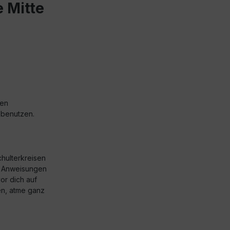
 Mitte
gen
 benutzen.
chulterkreisen
n Anweisungen
or dich auf
en, atme ganz