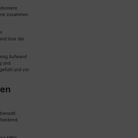
tioniere
fest zusammen.
n
nd löse die
wenig Aufwand
g und
rgefühl und vor
den
bensstil
cheidend,
re Mitte