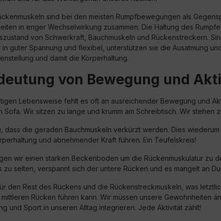
ückenmuskeln sind bei den meisten Rumpfbewegungen als Gegensp
beiten in enger Wechselwirkung zusammen. Die Haltung des Rumpfes 
szustand von Schwerkraft, Bauchmuskeln und Rückenstreckern. Sin
in guter Spannung und flexibel, unterstützen sie die Ausatmung un
enstellung und damit die Körperhaltung.
deutung von Bewegung und Akti
utigen Lebensweise fehlt es oft an ausreichender Bewegung und Akti
 Sofa. Wir sitzen zu lange und krumm am Schreibtisch. Wir stehen zu
u, dass die geraden Bauchmuskeln verkürzt werden. Dies wiederum 
rperhaltung und abnehmender Kraft führen. Ein Teufelskreis!
gen wir einen starken Beckenboden um die Rückenmuskulatur zu d
s zu selten, verspannt sich der untere Rücken und es mangelt an Du
 für den Rest des Rückens und die Rückenstreckmuskeln, was letztli
mittleren Rücken führen kann. Wir müssen unsere Gewohnheiten ä
und Sport in unseren Alltag integrieren. Jede Aktivität zählt!