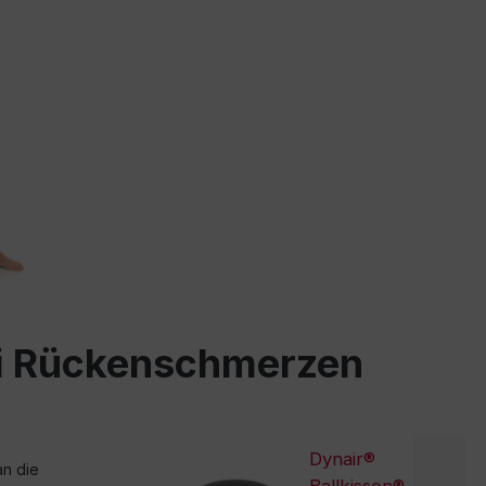
ei Rückenschmerzen
Dynair®
an die