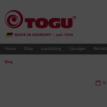
e springen
Zur Hauptnavigation springen
Home
Shop
Ausbildung
Übungen
Werbeb
Blog
10