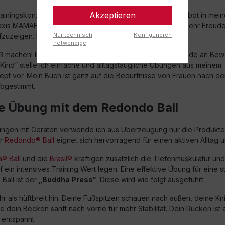
Akzeptieren
rainingskonzept MAMAMFREUDE FITNESS und dem Angebot in mein
is MAMAFREUDE ist es mir besonders wichtig, wieder mehr Freude
Nur technisch
Konfigurieren
uzeigen. Keine starren und langweiligen Übungen.
notwendige
paß machen! In meinem neuen Buch „MAMA FITNESS – Freude an Bew
 Kind“ stelle ich einfache und alltagstaugliche Übungen aus meinem
ept vor. Mein Buch ist ganz auf die Bedürfnisse von Frauen nach de
bgestimmt.
ve Übung mit dem Redondo Ball
ungen mit Geräten verwende ich aus Überzeugung nur die Produkt
er
Redondo® Ball
eignet sich hervorragend für einen aktiven Alltag u
® Ball
und die
Brasil®
kräftigen zusätzlich die Tiefenmuskulatur und
uf ein intensives Training Wert legen. Eine effektive Übung für eine st
all ist der
„Buddha Press“
. Diese wird wie folgt ausgeführt:
hr als hüftbreit hin. Deine Fußspitzen schauen nach außen, deine Kni
 dein Becken sanft nach vorne für mehr Stabilität. Dein Rücken ist a
 entspannt.