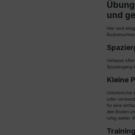
Übunge
und g
Hier sind eini
Rückenschmerz
Spazier
Verlasse öfte
Spaziergang i
Kleine 
Unterbreche s
oder verwen
für eine einfa
den Boden und
ruhig weiter.
Traini