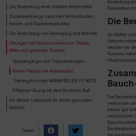
Bedeutung ein
Die Bedeutung einer stabilen Körpermitte
Rückenbesch
Zusammenhänge zwischen Beckenboden,
Die Be
Bauch- und Rückenmuskulatur
Die Bedeutung von Bewegung und Aktivität
Als Mutter von
Geburtsvorbere
Übungen bei Rückenschmerzen: Starke
werden wir di
Mitte und gesunder Rücken
Rückens näher
Hauptverursa
Spaziergänge und Treppensteigen
Zusam
Kleine Pausen am Arbeitsplatz
Trainingskonzept MAMAFREUDE FITNESS
Bauch
Effektive Übung mit dem Redondo Ball
Die Beckenbod
Ein aktiver Lebensstil für einen gesunden
verbunden und
Rücken
keiner gut fu
umschlossen: 
Bauchmuskeln,
Beckenbodenmu
Teilen
Beckenbodenk