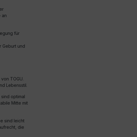
er
 an
egung für
r Geburt und
e von TOGU.
nd Lebensstil.
 sind optimal
abile Mitte mit
e sind leicht
ufrecht, die