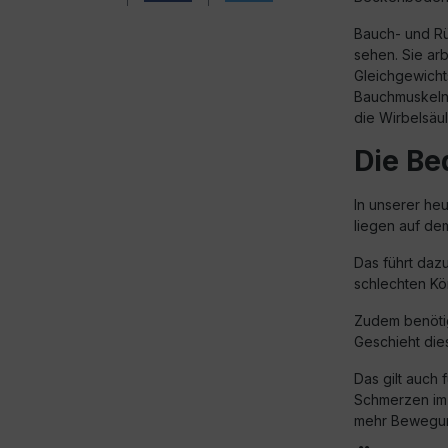
Bauch- und R
sehen. Sie ar
Gleichgewicht
Bauchmuskeln 
die Wirbelsäul
Die Be
In unserer he
liegen auf dem
Das führt daz
schlechten Kö
Zudem benöti
Geschieht die
Das gilt auch
Schmerzen im 
mehr Bewegung 