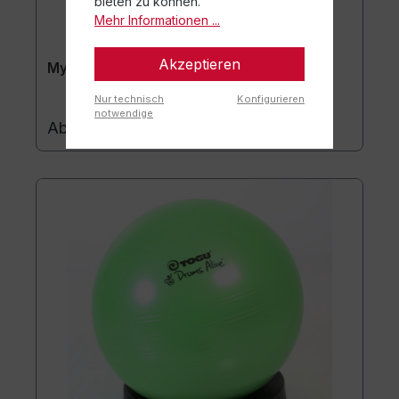
bieten zu können.
Mehr Informationen ...
Akzeptieren
MyBall mit actisan®
Nur technisch
Konfigurieren
notwendige
54,90 €*
Ab