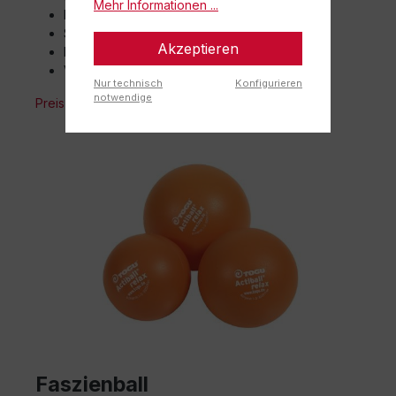
Mehr Informationen ...
In 3 Grundfarben erhältlich
Sonderfarben auf Anfrage
Akzeptieren
Einfarbiger Druck möglich
Verschiedene Größen
Nur technisch
Konfigurieren
notwendige
Preis auf Anfrage!
Faszienball