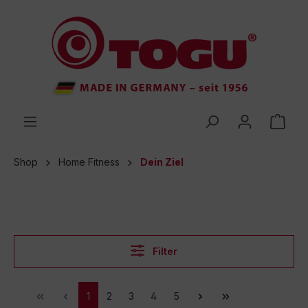
inhalt springen
Shop
Home Fitness
Dein Ziel
Filter
1
2
3
4
5