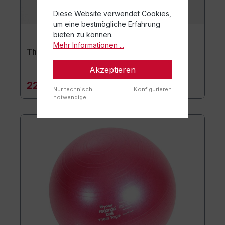
Diese Website verwendet Cookies,
um eine bestmögliche Erfahrung
bieten zu können.
Mehr Informationen ...
Theragym Loop 4er-Set
Akzeptieren
22,90 €*
Nur technisch
Konfigurieren
notwendige