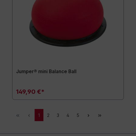
Jumper® mini Balance Ball
149,90 €*
1
2
3
4
5