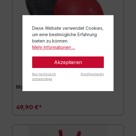
Diese Website verwendet Cookies,
um eine bestmögliche Erfahrung
bieten zu können.
Mehr Informationen ...
Akzeptieren
Nur technisch
Konfigurieren
notwendige
Moonhopper® Sport rot/schwarz
49,90 €*