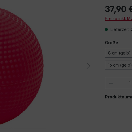
37,90 
Preise inkl. 
Lieferzeit:
Größe
8 cm (gelb)
16 cm (gelb)
Produkt
Produktnum