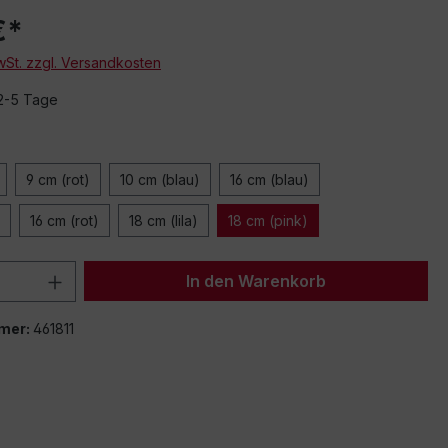
€*
MwSt. zzgl. Versandkosten
 2-5 Tage
9 cm (rot)
10 cm (blau)
16 cm (blau)
16 cm (rot)
18 cm (lila)
18 cm (pink)
 Anzahl: Gib den gewünschten Wert ein 
In den Warenkorb
mer:
461811