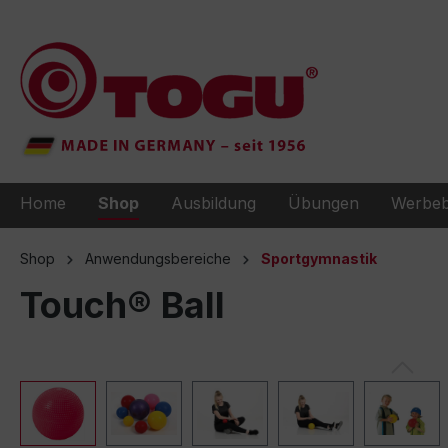
e springen
Zur Hauptnavigation springen
Home
Shop
Ausbildung
Übungen
Werbeb
Shop
Anwendungsbereiche
Sportgymnastik
Touch® Ball