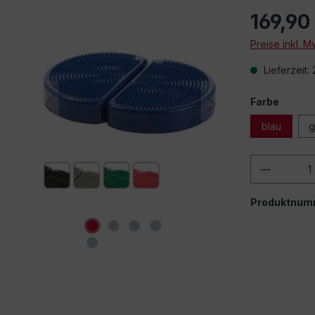
169,90
Preise inkl. 
Lieferzeit:
Farbe
blau
g
Produkt
Produktnum