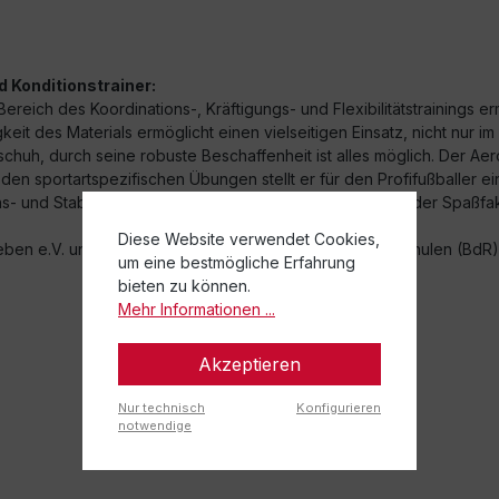
 Konditionstrainer:
eich des Koordinations-, Kräftigungs- und Flexibilitätstrainings ermö
keit des Materials ermöglicht einen vielseitigen Einsatz, nicht nur 
lschuh, durch seine robuste Beschaffenheit ist alles möglich. Der Ae
den sportartspezifischen Übungen stellt er für den Profifußballer 
s- und Stabitraining den besonderen Kick und dabei ist der Spaßfak
Diese Website verwendet Cookies,
eben e.V. und dem Bundesverband deutscher Rückenschulen (BdR) 
um eine bestmögliche Erfahrung
bieten zu können.
Mehr Informationen ...
Akzeptieren
Nur technisch
Konfigurieren
notwendige