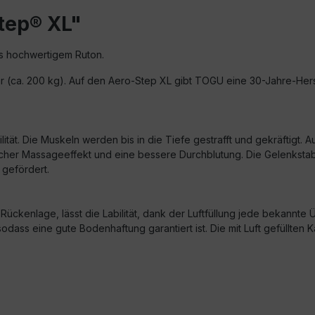
tep® XL"
us hochwertigem Ruton.
bar (ca. 200 kg). Auf den Aero-Step XL gibt TOGU eine 30-Jahre-Hers
tät. Die Muskeln werden bis in die Tiefe gestrafft und gekräftigt. 
icher Massageeffekt und eine bessere Durchblutung. Die Gelenkstabi
gefördert.
 Rückenlage, lässt die Labilität, dank der Luftfüllung jede bekann
, sodass eine gute Bodenhaftung garantiert ist. Die mit Luft gefül