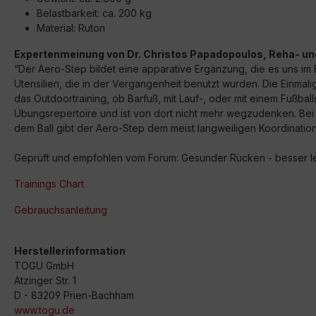
Belastbarkeit: ca. 200 kg
Material: Ruton
Expertenmeinung von Dr. Christos Papadopoulos, Reha- und
“Der Aero-Step bildet eine apparative Ergänzung, die es uns im Ber
Utensilien, die in der Vergangenheit benutzt wurden. Die Einmalig
das Outdoortraining, ob Barfuß, mit Lauf-, oder mit einem Fußbal
Übungsrepertoire und ist von dort nicht mehr wegzudenken. Bei 
dem Ball gibt der Aero-Step dem meist langweiligen Koordination
Geprüft und empfohlen vom Forum: Gesunder Rücken - besser l
Trainings Chart
Gebrauchsanleitung
Herstellerinformation
TOGU GmbH
Atzinger Str. 1
D - 83209 Prien-Bachham
www.togu.de