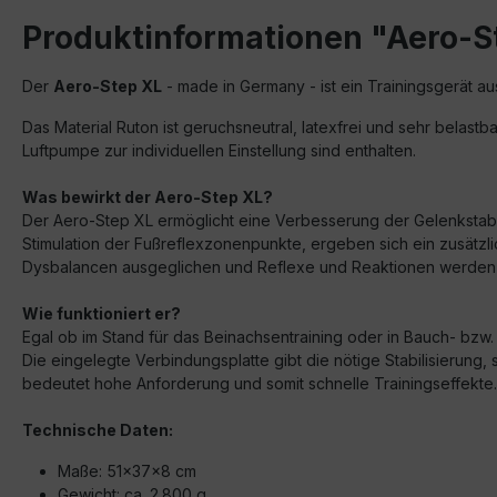
Produktinformationen "Aero-S
Der
Aero-Step XL
- made in Germany - ist ein Trainingsgerät a
Das Material Ruton ist geruchsneutral, latexfrei und sehr belast
Luftpumpe zur individuellen Einstellung sind enthalten.
Was bewirkt der Aero-Step XL?
Der Aero-Step XL ermöglicht eine Verbesserung der Gelenkstabili
Stimulation der Fußreflexzonenpunkte, ergeben sich ein zusätzl
Dysbalancen ausgeglichen und Reflexe und Reaktionen werden 
Wie funktioniert er?
Egal ob im Stand für das Beinachsentraining oder in Bauch- bzw.
Die eingelegte Verbindungsplatte gibt die nötige Stabilisierung
bedeutet hohe Anforderung und somit schnelle Trainingseffekte.
Technische Daten:
Maße: 51x37x8 cm
Gewicht: ca. 2.800 g