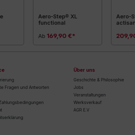
ne
Aero-Step® XL
Aero-S
functional
actisa
169,90 €*
209,9
Ab
ce
Über uns
trierung
Geschichte & Philosophie
lte Fragen und Antworten
Jobs
Veranstaltungen
Zahlungsbedingungen
Werksverkauf
t
AGR E.V
itserklärung