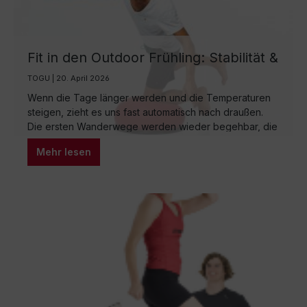
Fit in den Outdoor Frühling: Stabilität &
Kraft für Wandern, Laufen und
TOGU | 20. April 2026
Radfahren
Wenn die Tage länger werden und die Temperaturen
steigen, zieht es uns fast automatisch nach draußen.
Die ersten Wanderwege werden wieder begehbar, die
Laufschuhe stehen bereit, und das Fahrrad wartet
Mehr lesen
darauf, endlich aus dem Winterschlaf geholt zu werden.
Doch so groß die Motivation im Frühling auch ist – der
Körper braucht oft einen Moment, um wieder in den
Rhythmus zu finden. Genau hier beginnt die eigentliche
Vorbereitung auf die Outdoor Saison: mit Stabilität, Kraft
und Mobilität.