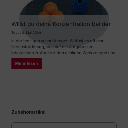
Willst du deine Konzentration bei der
Arbeit steigern? Entdecke neue
Togu | 8. Mai 2024
Möglichkeiten mit TOGU-Produkten!!
In der heutigen schnelllebigen Welt ist es oft eine
Herausforderung, sich auf die Aufgaben zu
konzentrieren. Aber mit den richtigen Werkzeugen und
Techniken kannst du deine Produktivität und
Mehr lesen
Konzentration steigern. Hier ein paar Tipps, wie du mit
TOGU-Produkten deine Konzentration am Arbeitsplatz
verbessern kannst: Bewegungspausen einlegen: Nutze
den TOGU Actiball® Relax, um während deiner
Pausen…
Zubehörartikel