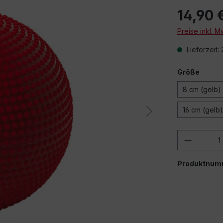
14,90 
Preise inkl. 
Lieferzeit:
Größe
8 cm (gelb)
16 cm (gelb)
Produkt
Produktnum