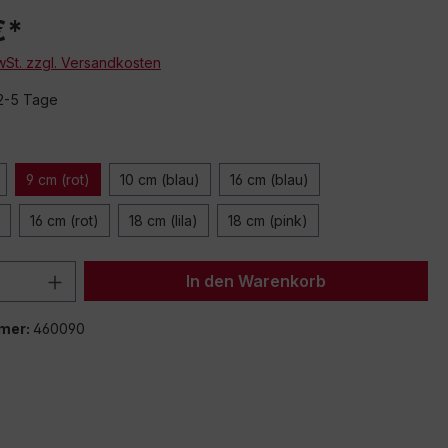
€*
MwSt. zzgl. Versandkosten
 2-5 Tage
9 cm (rot)
10 cm (blau)
16 cm (blau)
16 cm (rot)
18 cm (lila)
18 cm (pink)
 Anzahl: Gib den gewünschten Wert ein 
In den Warenkorb
mer:
460090