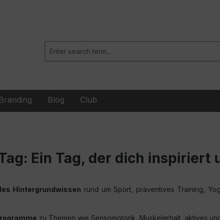
Branding
Blog
Club
ag: Ein Tag, der dich inspiriert
es Hintergrundwissen
rund um Sport, präventives Training, Yog
Programme
zu Themen wie Sensomotorik, Muskelerhalt, aktives u