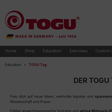
to search
Skip to main navigation
Home
Shop
Education
Exercises
Custom 
Education
TOGU Tag
DER TOGU T
Freu dich auf neue Ideen, wertvolle Impulse und
spannend
Wissenschaft und Praxis.
Erlebe abwechslungsreiche Vorträge und
aktive Mitmach-