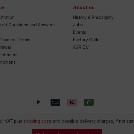
ce
About us
stration
History & Philosophy
sked Questions and Answers
Jobs
Events
 Payment Terms
Factory Outlet
drawal
AGR E.V
Statement
nditions
ncl. VAT plus
shipping costs
and possible delivery charges, if not sta