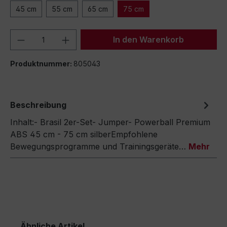
45 cm
55 cm
65 cm
75 cm
Produkt Anzahl: Gib den gewünschten We
In den Warenkorb
Produktnummer:
805043
Beschreibung
Inhalt:- Brasil 2er-Set- Jumper- Powerball Premium
ABS 45 cm - 75 cm silberEmpfohlene
Bewegungsprogramme und Trainingsgeräte…
Mehr
Ähnliche Artikel