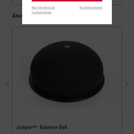
Nur technisch
Konfigurieren
notwendige
Ähnliche Artikel
Jumper®- Balance Ball