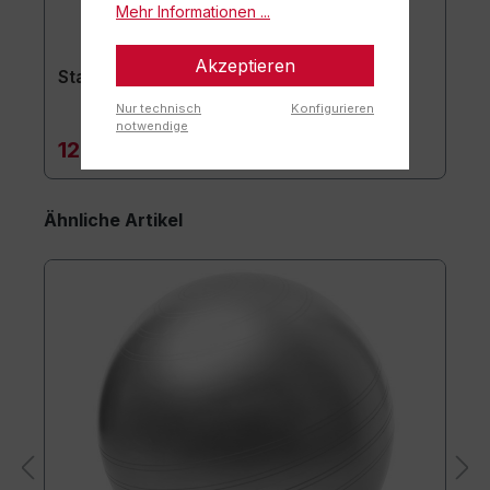
Mehr Informationen ...
Akzeptieren
Stapelhilfe 3er Set
Nur technisch
Konfigurieren
notwendige
129,90 €*
Ähnliche Artikel