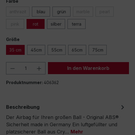
Farbe
anthrazit
blau
grün
marble
pearl
pink
rot
silber
terra
Größe
35 cm
45cm
55cm
65cm
75cm
Produkt Anzahl: Gib den gewünschten We
In den Warenkorb
Produktnummer:
406362
Beschreibung
Der Airbag für Ihren großen Ball - Original ABS®
Sicherheit made in Germany Ein luftgefüllter und
platzsicherer Ball aus Cry…
Mehr