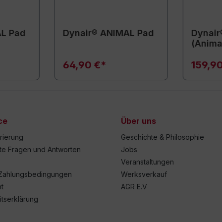
AL Pad
Dynair® ANIMAL Pad
Dynair
(Anima
64,90 €*
159,9
ce
Über uns
trierung
Geschichte & Philosophie
lte Fragen und Antworten
Jobs
Veranstaltungen
Zahlungsbedingungen
Werksverkauf
t
AGR E.V
itserklärung