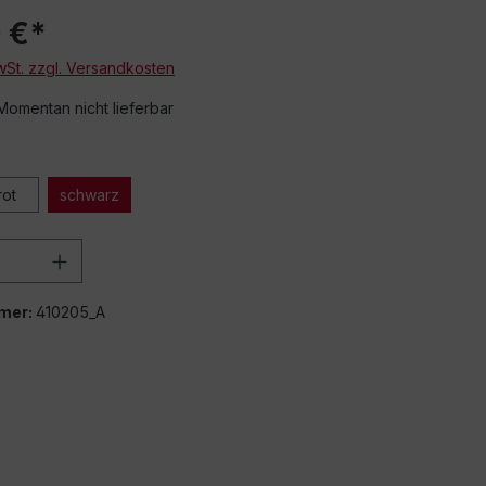
 €*
MwSt. zzgl. Versandkosten
 Momentan nicht lieferbar
rot
schwarz
 Anzahl: Gib den gewünschten Wert ein 
mer:
410205_A