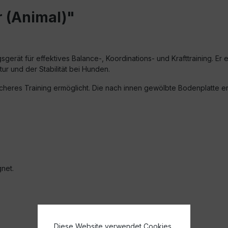
 (Animal)"
sgerät für effektives Balance-, Koordinations- und Krafttraining. Er
r und der Stabilität bei Hunden.
sicheres Training ermöglicht. Die nach innen gewölbte Bodenplatte
gnet.
Diese Website verwendet Cookies,