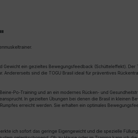
"
enmuskeltrainer.
und Gewicht ein gezieltes Bewegungsfeedback (Schütteleffekt). Der T
 Andererseits sind die TOGU Brasil ideal für präventives Rückentra
ch-Beine-Po-Training und an ein modernes Rücken- und Gesundheits
 beansprucht. In gezielten Übungen bei denen die Brasil in kleinen
 Rumpfes erreicht werden. Sie erhalten ein optimales Bewegungsfe
erkte ich sofort das geringe Eigengewicht und die spezielle Füllung
udem gelenkschonend. Ob zu Hause oder im Training kann ich die Br