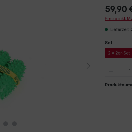
59,90 
Preise inkl. 
Lieferzeit:
Set
2 x 2er-Set
Produkt
Produktnum