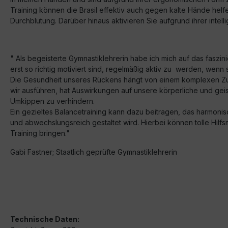
Training können die Brasil effektiv auch gegen kalte Hände h
Durchblutung. Darüber hinaus aktivieren Sie aufgrund ihrer intel
" Als begeisterte Gymnastiklehrerin habe ich mich auf das faszin
erst so richtig motiviert sind, regelmäßig aktiv zu werden, wen
Die Gesundheit unseres Rückens hängt von einem komplexen Zu
wir ausführen, hat Auswirkungen auf unsere körperliche und geist
Umkippen zu verhindern.
Ein gezieltes Balancetraining kann dazu beitragen, das harmoni
und abwechslungsreich gestaltet wird. Hierbei können tolle Hilfs
Training bringen."
Gabi Fastner; Staatlich geprüfte Gymnastiklehrerin
Technische Daten: