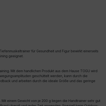
iefenmuskeltrainer für Gesundheit und Figur bewirkt einerseits
ining geeignet.
training. Mit dem handlichen Produkt aus dem Hause TOGU wird
 Bewegungsamplituden geschüttelt werden, kann durch die
edback und arbeiten durch die ideale Größe und das geringe
. Mit einem Gewicht von je 200 g liegen die Handtrainer sehr gut
asil überall und jeder Zeit anwenden. Speziell beim Outdoor-