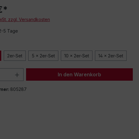
€*
MwSt. zzgl. Versandkosten
 2-5 Tage
2er-Set
5 x 2er-Set
10 x 2er-Set
14 x 2er-Set
 Anzahl: Gib den gewünschten Wert ein 
In den Warenkorb
mer:
805287