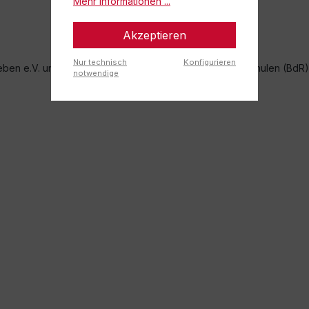
Mehr Informationen ...
Akzeptieren
Nur technisch
Konfigurieren
eben e.V. und dem Bundesverband deutscher Rückenschulen (BdR) 
notwendige