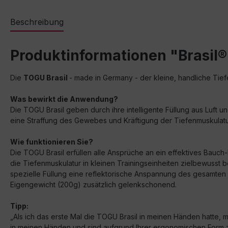
Beschreibung
Produktinformationen "Brasil®
Die
TOGU Brasil
- made in Germany - der kleine, handliche Tief
Was bewirkt die Anwendung?
Die TOGU Brasil geben durch ihre intelligente Füllung aus Luft 
eine Straffung des Gewebes und Kräftigung der Tiefenmuskulatur.
Wie funktionieren Sie?
Die TOGU Brasil erfüllen alle Ansprüche an ein effektives Bau
die Tiefenmuskulatur in kleinen Trainingseinheiten zielbewusst
spezielle Füllung eine reflektorische Anspannung des gesamten
Eigengewicht (200g) zusätzlich gelenkschonend.
Tipp:
„Als ich das erste Mal die TOGU Brasil in meinen Händen hatte, m
in meinen Händen und sind aufgrund Ihrer ergonomischen Form z