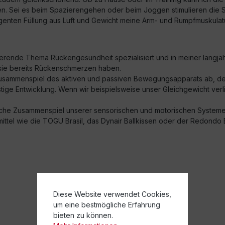
elfen. Sei es beim Spazierengehen oder beim Joggen stimulieren
ligenten Füllung aus Luft und Gewicht meine Arm- und Rumpfmuskulatu
ierende Thema Rückengesundheit spezialisiert und in meiner langjähr
n sie bereits Rückenschmerzen haben.
sammenspiel des aktiven und passiven Bewegungsapparats ab, der
ige Entwicklung. Wenn wir beispielsweise unser Gleichgewicht verlie
sche Zusammenspiel unserer sensorischen und motorischen Systeme zu
mittel wie die TOGU Brasil, das Dynair Ballkissen oder der Redondo 
Diese Website verwendet Cookies,
um eine bestmögliche Erfahrung
bieten zu können.