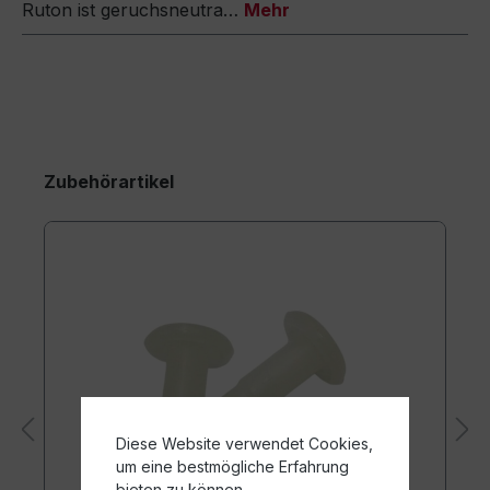
Ruton ist geruchsneutra…
Mehr
Zubehörartikel
Diese Website verwendet Cookies,
um eine bestmögliche Erfahrung
bieten zu können.