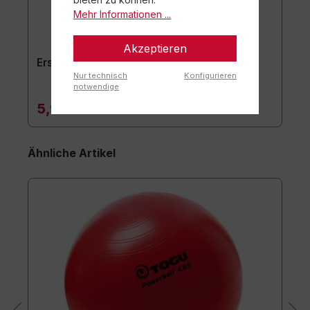
Mehr Informationen ...
Akzeptieren
Ersatzstöpsel 2er-Set
Nur technisch
Konfigurieren
notwendige
5,90 €*
Ähnliche Artikel