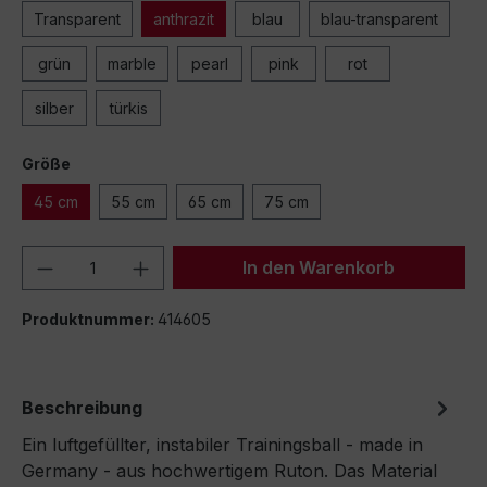
Transparent
anthrazit
blau
blau-transparent
grün
marble
pearl
pink
rot
silber
türkis
Größe
45 cm
55 cm
65 cm
75 cm
Produkt Anzahl: Gib den gewünschten We
In den Warenkorb
Produktnummer:
414605
Beschreibung
Ein luftgefüllter, instabiler Trainingsball - made in
Germany - aus hochwertigem Ruton. Das Material