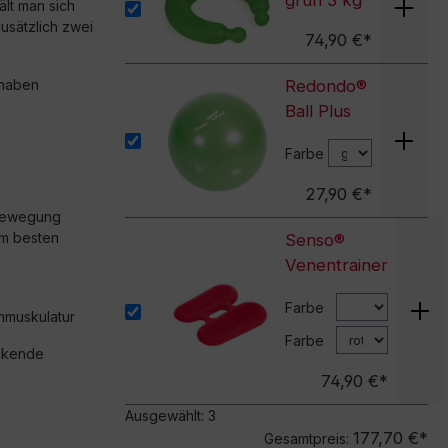
grün 3 kg
lt man sich
usätzlich zwei
74,90 €*
 haben
Redondo®
Ball Plus
Farbe
27,90 €*
r Bewegung
am besten
Senso®
Venentrainer
Farbe
nmuskulatur
Farbe
ückende
74,90 €*
Ausgewählt:
3
177,70 €*
Gesamtpreis: