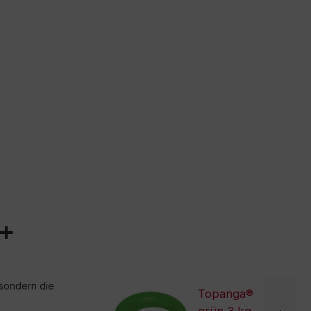
0+
 sondern die
Topanga®