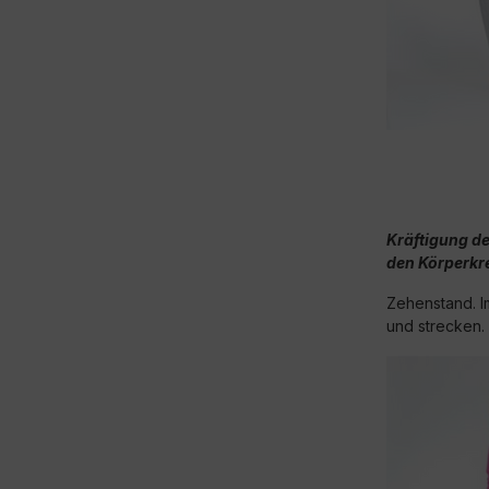
K
räftigung d
den Körperkre
Zehenstand. I
und strecken.