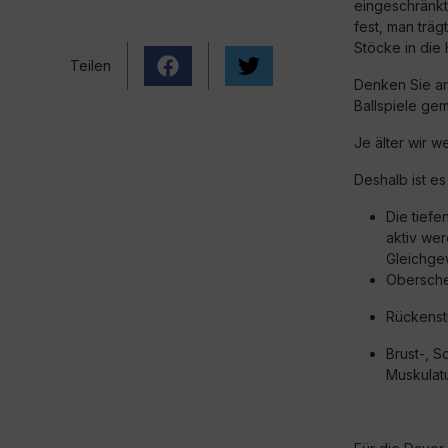
eingeschränkt
fest, man träg
Stöcke in die
Teilen
Denken Sie an
Ballspiele ge
Je älter wir 
Deshalb ist e
Die tiefe
aktiv wer
Gleichge
Obersche
Rückenst
Brust-, S
Muskulatu