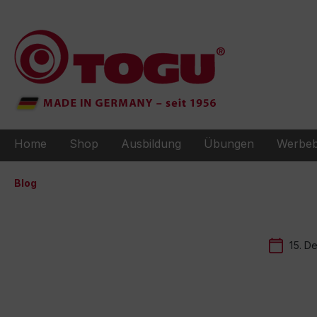
e springen
Zur Hauptnavigation springen
Home
Shop
Ausbildung
Übungen
Werbeb
Blog
15. D