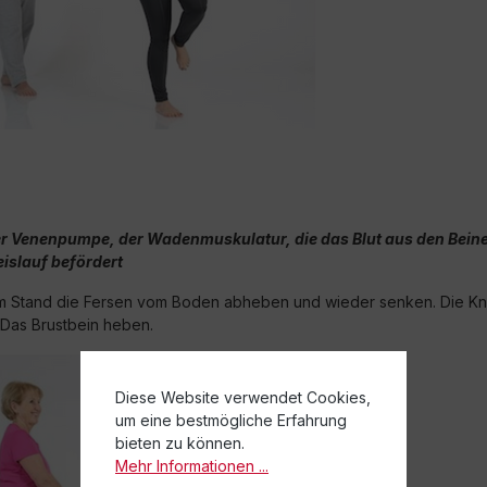
er Venenpumpe, der Wadenmuskulatur, die das Blut aus den Beine
islauf befördert
m Stand die Fersen vom Boden abheben und wieder senken. Die Kni
 Das Brustbein heben.
Diese Website verwendet Cookies,
um eine bestmögliche Erfahrung
bieten zu können.
Mehr Informationen ...