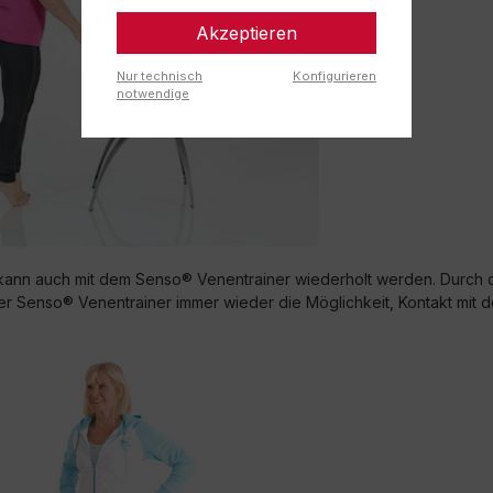
Akzeptieren
Nur technisch
Konfigurieren
notwendige
ann auch mit dem Senso® Venentrainer wiederholt werden. Durch 
er Senso® Venentrainer immer wieder die Möglichkeit, Kontakt mit