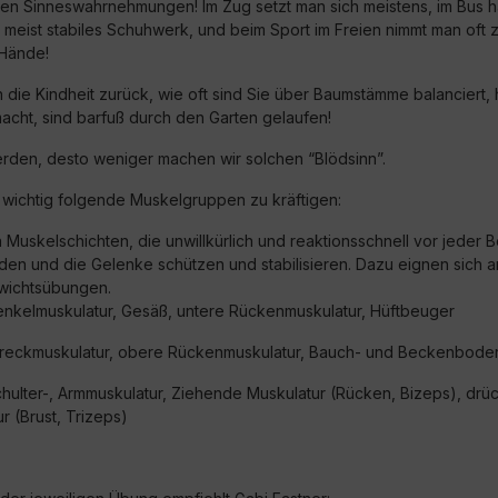
en Sinneswahrnehmungen! Im Zug setzt man sich meistens, im Bus hä
t meist stabiles Schuhwerk, und beim Sport im Freien nimmt man oft z
 Hände!
 die Kindheit zurück, wie oft sind Sie über Baumstämme balanciert,
macht, sind barfuß durch den Garten gelaufen!
werden, desto weniger machen wir solchen “Blödsinn”.
s wichtig folgende Muskelgruppen zu kräftigen:
n Muskelschichten, die unwillkürlich und reaktionsschnell vor jede
den und die Gelenke schützen und stabilisieren. Dazu eignen sich 
wichtsübungen.
nkelmuskulatur, Gesäß, untere Rückenmuskulatur, Hüftbeuger
reckmuskulatur, obere Rückenmuskulatur, Bauch- und Beckenbode
chulter-, Armmuskulatur, Ziehende Muskulatur (Rücken, Bizeps), dr
r (Brust, Trizeps)