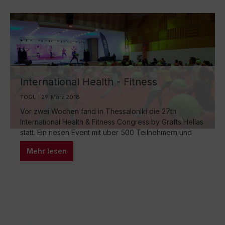
International Health - Fitness
Congress by Grafts Hellas
TOGU | 29. März 2018
Vor zwei Wochen fand in Thessaloniki die 27th
International Health & Fitness Congress by Grafts Hellas
statt. Ein riesen Event mit über 500 Teilnehmern und
Referenten aus der ganzen Welt. Ich war wieder als
Mehr lesen
Referent für funktionelles Training eingeladen und
dieses Mal habe ich eine Masterclass für den Bereich
Groupfitness präsentiert mit dem Titel „Group…