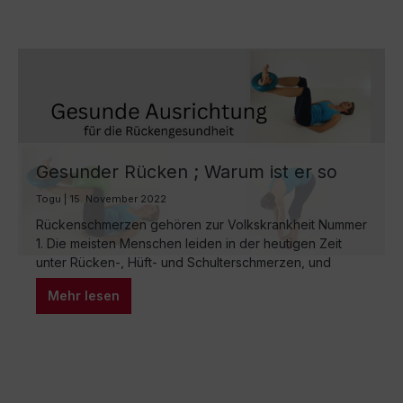
Gesunder Rücken ; Warum ist er so
wichtig?
Togu | 15. November 2022
Rückenschmerzen gehören zur Volkskrankheit Nummer
1. Die meisten Menschen leiden in der heutigen Zeit
unter Rücken-, Hüft- und Schulterschmerzen, und
häufig liegt die Ursache in einer “Unwucht” der
Mehr lesen
Körperstatik. Eine gesunde Körperhaltung spielt daher
eine entscheidende Rolle für einen gesunden Rücken.
Eine aufrechte Körperhaltung entlastet die Wirbelsäule
und vermeidet unnötigen Druck auf die Bandscheiben
und…