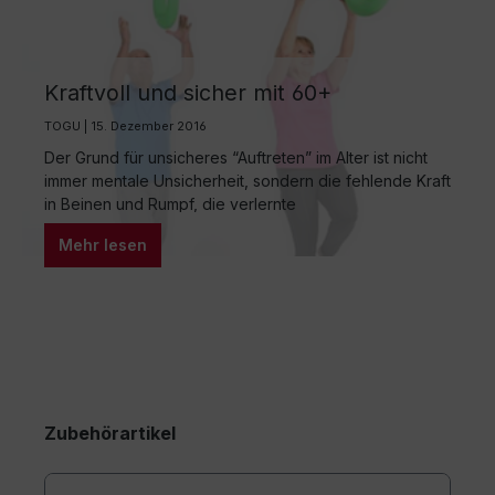
Kraftvoll und sicher mit 60+
TOGU | 15. Dezember 2016
Der Grund für unsicheres “Auftreten” im Alter ist nicht
immer mentale Unsicherheit, sondern die fehlende Kraft
in Beinen und Rumpf, die verlernte
Gleichgewichtsfähigkeit und die eingeschränkten
Mehr lesen
Sinneswahrnehmungen! Im Zug setzt man sich meistens,
im Bus hält man sich fest, man trägt meist stabiles
Schuhwerk, und beim Sport im Freien nimmt man oft
zusätzlich zwei Stöcke…
Zubehörartikel