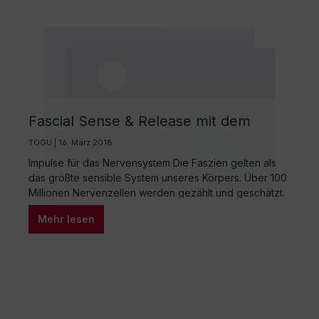
Fascial Sense & Release mit dem
Actiball® Relax
TOGU | 16. März 2018
Impulse für das Nervensystem Die Faszien gelten als
das größte sensible System unseres Körpers. Über 100
Millionen Nervenzellen werden gezählt und geschätzt.
Man sagt 80% aller Sensoren liegen in faszialen
Mehr lesen
Strukturen. Eine besondere Sensorendichte finden wir
in den subkutanen Schichten direkt unter unserer Haut.
Aus dem Grunde und mit dem Wissen, dass es
Nervenbahnen gibt,…