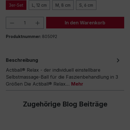
3er-Set
L, 12 cm
M, 8 cm
S, 6 cm
Produkt Anzahl: Gib den gewünschten We
In den Warenkorb
Produktnummer:
805092
Beschreibung
Actiball® Relax - der individuell einstellbare
Selbstmassage-Ball für die Faszienbehandlung in 3
Größen Die Actiball® Relax…
Mehr
Zugehörige Blog Beiträge