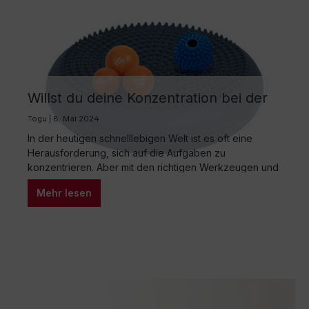
Willst du deine Konzentration bei der
Arbeit steigern? Entdecke neue
Togu | 8. Mai 2024
Möglichkeiten mit TOGU-Produkten!!
In der heutigen schnelllebigen Welt ist es oft eine
Herausforderung, sich auf die Aufgaben zu
konzentrieren. Aber mit den richtigen Werkzeugen und
Techniken kannst du deine Produktivität und
Mehr lesen
Konzentration steigern. Hier ein paar Tipps, wie du mit
TOGU-Produkten deine Konzentration am Arbeitsplatz
verbessern kannst: Bewegungspausen einlegen: Nutze
den TOGU Actiball® Relax, um während deiner
Pausen…