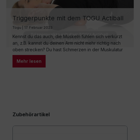
Triggerpunkte mit dem TOGU Actiball
Relax selbst behandeln
Togu | 17. Februar 2023
Kennst du das auch, die Muskeln fühlen sich verkürzt
an, z.B. kannst du deinen Arm nicht mehr richtig nach
oben strecken? Du hast Schmerzen in der Muskulatur
und diese strahlen aus? Wenn du über den
Mehr lesen
betreffenden Muskel streichst fühlst du kleine Knubbel
im Muskelgewebe? Dann ist es Zeit für eine
Triggerpunktbehandlung. Diese kleinen Knubbel in…
Zubehörartikel