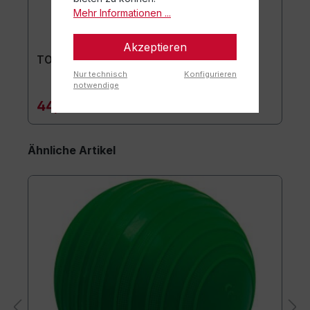
Mehr Informationen ...
Akzeptieren
TOGU Premium Easy Matte
Nur technisch
Konfigurieren
notwendige
44,90 €*
Ähnliche Artikel