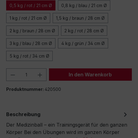
0,5 kg / rot / 21 cm Ø
0,8 kg / blau / 21 cm Ø
1 kg / rot / 21 cm Ø
1,5 kg / braun / 28 cm Ø
2 kg / braun / 28 cm Ø
2 kg / rot / 28 cm Ø
3 kg / blau / 28 cm Ø
4 kg / grün / 34 cm Ø
5 kg / rot / 34 cm Ø
Produkt Anzahl: Gib den gewünschten We
In den Warenkorb
Produktnummer:
420500
Beschreibung
Der Medizinball – ein Trainingsgerät für den ganzen
Körper Bei den Übungen wird im ganzen Körper