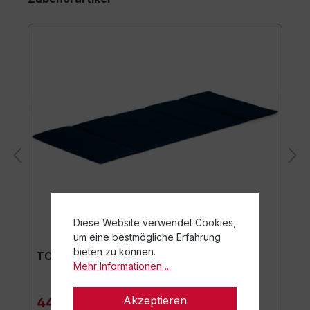
Diese Website verwendet Cookies,
um eine bestmögliche Erfahrung
bieten zu können.
TOGU Premium Easy Matte
Mehr Informationen ...
Akzeptieren
44,90 €*