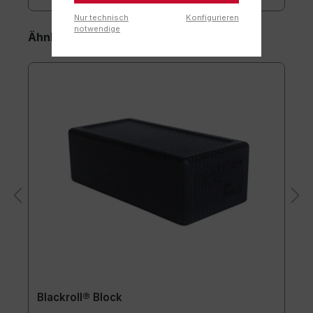
Nur technisch
Konfigurieren
notwendige
Ähnliche Artikel
Blackroll® Block