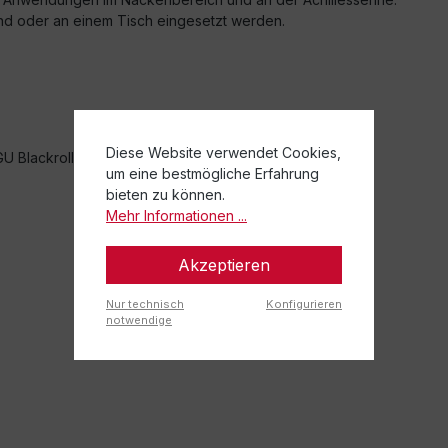
 oder an einem Tisch eingesetzt werden.
Diese Website verwendet Cookies,
OGU Blackroll Ball 8cm; 1x TOGU Blackroll Duoball 8cm
um eine bestmögliche Erfahrung
bieten zu können.
Mehr Informationen ...
Akzeptieren
Nur technisch
Konfigurieren
notwendige