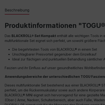
Beschreibung
Produktinformationen "TOGU® 
Das
BLACKROLL® Set Kompakt
enthält alle wichtigen Tools in
multifunktionale Set eignet sich perfekt, um sowohl größere Fl
Die begehrtesten Tools von BLACKROLL® in einem Set
Unschlagbarer Preisvorteil gegenüber dem Einzelkauf
Ideal zur flächigen und punktuellen Behandlung sämtlicher 
Faszien und ihr Einfluss auf unser gesundheitliches Wohlbefinde
Anwendungsbereiche der unterschiedlichen TOGU Faszienr
Dieses multifunktionale Set bestehend aus einer BLACKROLL
perfekt, um die Rückenmuskulatur sowie auch andere Körperar
BLACKROLL® MINI eignet sich hervorragend für eine gezielte 
(Ober-) Arme, Nacken, Schulterbereich, aber auch Füße, Wade
DUOBALL 08 eignet sich für die Massage des Rückens sowie fü