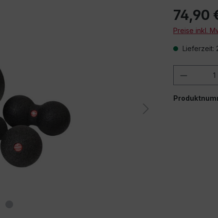
74,90 
Preise inkl. 
Lieferzeit:
Produkt
Produktnum