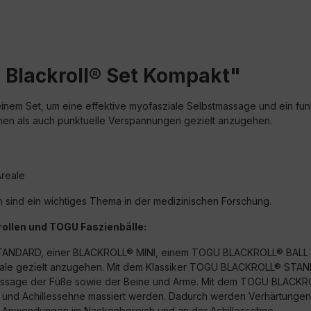
Blackroll® Set Kompakt"
 einem Set, um eine effektive myofasziale Selbstmassage und ein fu
ächen als auch punktuelle Verspannungen gezielt anzugehen.
Areale
n sind ein wichtiges Thema in der medizinischen Forschung.
ollen und TOGU Faszienbälle:
® STANDARD, einer BLACKROLL® MINI, einem TOGU BLACKROLL® BAL
eale gezielt anzugehen. Mit dem Klassiker TOGU BLACKROLL® STAN
Massage der Füße sowie der Beine und Arme. Mit dem TOGU BLACKR
n und Achillessehne massiert werden. Dadurch werden Verhärtung
r Anwendungen im Nackenbereich und an der Achillessehne.