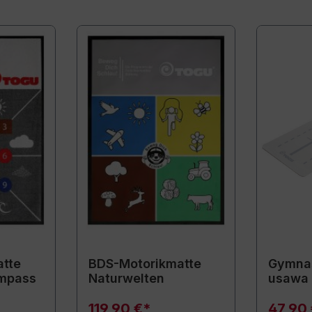
tte
BDS-Motorikmatte
Gymnas
mpass
Naturwelten
usawa
119,90 €*
47,90