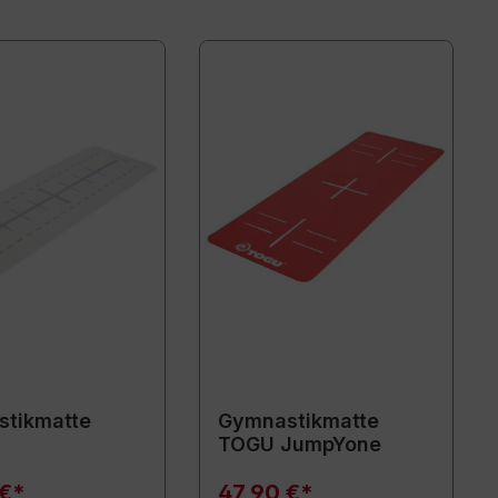
tikmatte
Gymnastikmatte
TOGU JumpYone
 €*
47,90 €*