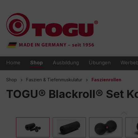
e springen
Zur Hauptnavigation springen
Home
Shop
Ausbildung
Übungen
Werbeb
Shop
Faszien & Tiefenmuskulatur
Faszienrollen
TOGU® Blackroll® Set 