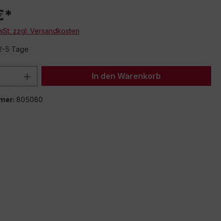
€*
MwSt. zzgl. Versandkosten
 2-5 Tage
 Anzahl: Gib den gewünschten Wert ein 
In den Warenkorb
mer:
805080