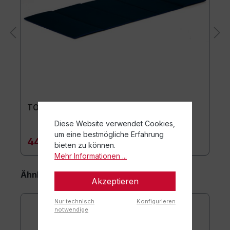
TOGU Premium Easy Matte
Diese Website verwendet Cookies,
um eine bestmögliche Erfahrung
44,90 €*
bieten zu können.
Mehr Informationen ...
Ähnliche Artikel
Akzeptieren
Nur technisch
Konfigurieren
notwendige