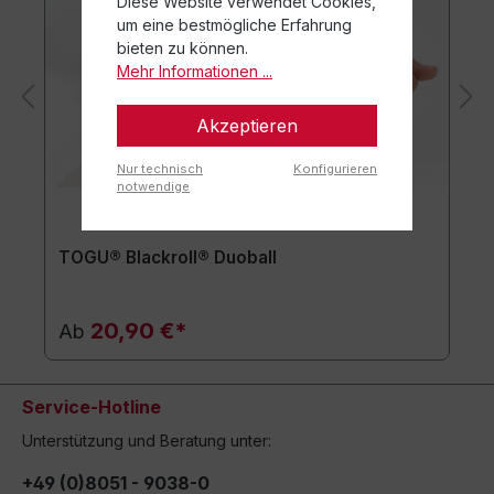
Diese Website verwendet Cookies,
um eine bestmögliche Erfahrung
bieten zu können.
Mehr Informationen ...
Akzeptieren
Nur technisch
Konfigurieren
notwendige
TOGU® Blackroll® Duoball
20,90 €*
Ab
Service-Hotline
Unterstützung und Beratung unter:
+49 (0)8051 - 9038-0