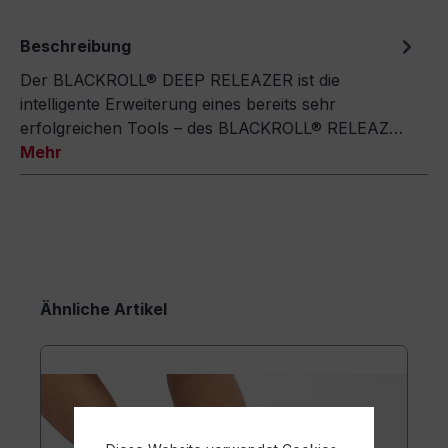
Beschreibung
Der BLACKROLL® DEEP RELEAZER ist die
intelligente Erweiterung eines bereits sehr
erfolgreichen Tools – des BLACKROLL® RELEAZ…
Mehr
Ähnliche Artikel