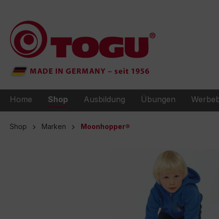
e springen
Zur Hauptnavigation springen
Home
Shop
Ausbildung
Übungen
Werbeb
Shop
Marken
Moonhopper®