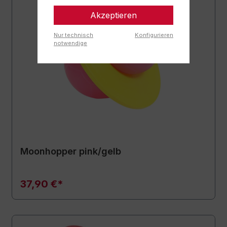
Akzeptieren
Nur technisch
Konfigurieren
notwendige
Moonhopper pink/gelb
37,90 €*