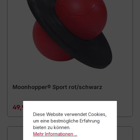
Moonhopper® Sport rot/schwarz
49,90 €*
Diese Website verwendet Cookies,
um eine bestmögliche Erfahrung
bieten zu können.
Mehr Informationen ...