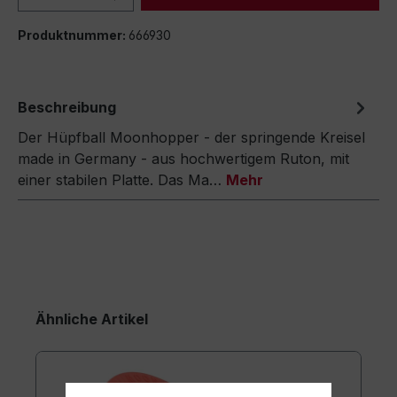
Produktnummer:
666930
Beschreibung
Der Hüpfball Moonhopper - der springende Kreisel
made in Germany - aus hochwertigem Ruton, mit
einer stabilen Platte. Das Ma…
Mehr
Ähnliche Artikel