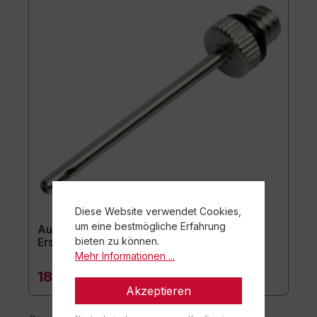
Diese Website verwendet Cookies,
um eine bestmögliche Erfahrung
Aufblasnadel für Ballpumpe (10er-Set) -
bieten zu können.
Ersatznadeln
Mehr Informationen ...
18,10 €*
Akzeptieren