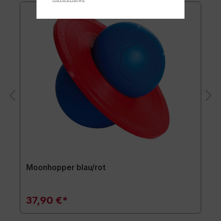
Moonhopper blau/rot
37,90 €*