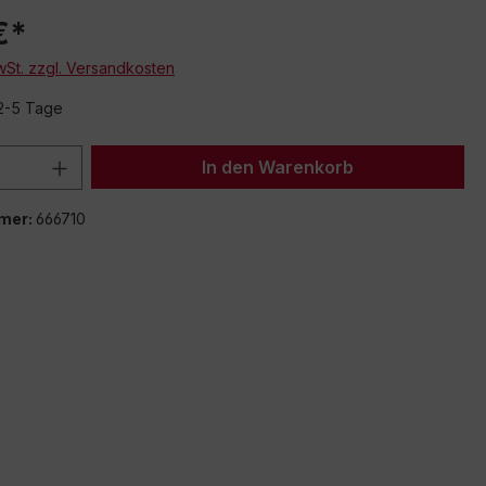
€*
MwSt. zzgl. Versandkosten
 2-5 Tage
 Anzahl: Gib den gewünschten Wert ein 
In den Warenkorb
mer:
666710