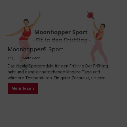
Moonhopper® Sport
Togu | 15. März 2022
Das ideale Sportprodukt für den Frühling Der Frühling
naht und damit einhergehende längere Tage und
wärmere Temperaturen. Ein guter Zeitpunkt, um sein
Sportprogramm an die frische Luft zu verlegen.
Mehr lesen
Unterstützung bietet das bayerische Unternehmen
TOGU® mit seinem Balance Trainingsgerät Moonhopper®
Sport, das Erwachsenen und Kindern draußen wie
drinnen viel Freude an der Bewegung und ein…