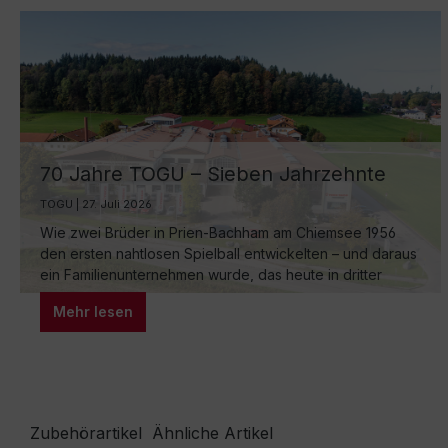
70 Jahre TOGU – Sieben Jahrzehnte
Ball-Manufaktur am Chiemsee
TOGU | 27. Juli 2026
Wie zwei Brüder in Prien-Bachham am Chiemsee 1956
den ersten nahtlosen Spielball entwickelten – und daraus
ein Familienunternehmen wurde, das heute in dritter
Generation weltweit für Bewegung sorgt.
Mehr lesen
Zubehörartikel
Ähnliche Artikel