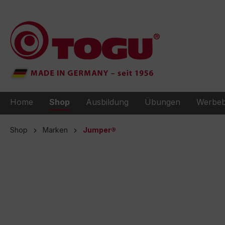
e springen
Zur Hauptnavigation springen
Home
Shop
Ausbildung
Übungen
Werbeb
Shop
Marken
Jumper®