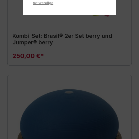
notwendige
Kombi-Set: Brasil® 2er Set berry und
Jumper® berry
250,00 €*