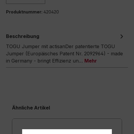
Produktnummer:
420420
Beschreibung
TOGU Jumper mit actisanDer patentierte TOGU
Jumper (Europäisches Patent Nr. 2092964) - made
in Germany - bringt Effizienz un…
Mehr
Ähnliche Artikel