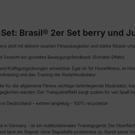
et: Brasil® 2er Set berry und 
ere jetzt mit deinem smarten Fitnessbegleiter und stärke Körper und
und Gewicht ein gezieltes Bewegungsfeedback (Schüttel-Effekt)
s- und Kräftigungsübungen einsetzbar. Egal ob für Homefitness, im 
entraining und das Training der Rumpfmuskulatur.
 für die allgemeine Fitness wichtige tieferliegende Muskulatur, trai
eglichen werden. Der Trampolineffekt sorgt zudem für viel Spaß be
 in Deutschland – extrem langlebig – 100% recyclebar
in Germany - ist ein multifunktionales Trainingsgerät. Die Oberfläc
d lässt ein Stapeln ohne Stapelhilfe problemlos zu. Durch seine Vie