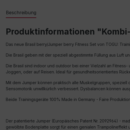
Beschreibung
Produktinformationen "Kombi-S
Das neue Brasil berry/Jumper berry Fitness Set von TOGU: Traini
Die Brasil geben mit der speziell abgestimmte Füllung aus Luft 
Die Brasil sind indoor und outdoor bei einer Vielzahl an Fitnes
Joggen, oder auf Reisen. Ideal für gesundheitsorientiertes Rück
Mit dem Jumper können praktisch alle Muskelgruppen, speziell die
Sensomotorik unwillkürlich verbessert. Dysbalancen können ausg
Beide Trainingsgeräte 100% Made in Germany - Faire Produktion
Der patentierte Jumper (Europäisches Patent Nr. 2092964) - made 
gewölbte Bodenplatte sorgt für einen genialen Trampolineffekt un