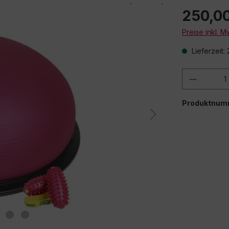
250,0
Preise inkl. 
Lieferzeit:
Produkt
Produktnum