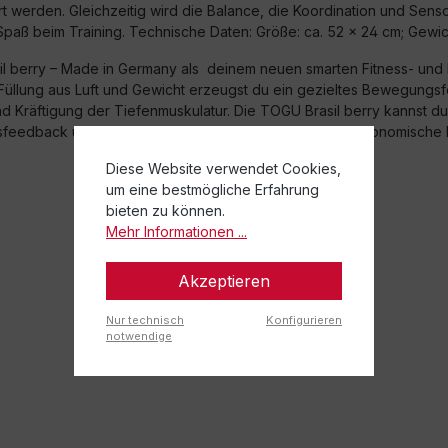
iert werden. Gleichzeitig wird die Balance, die Koordination und Sen
aß beim Training. Technische Daten: Größe: ca. 52 x 24 cm; Gewicht:
il berry – Made in Germany als
deinem neuen smarten Fitness- und L
n Füllung aus Luft und Gewicht erzeugst du ein gezieltes Bewegungs
 Kräftigung der Tiefenmuskulatur. Die TOGU Brasil berry kannst du 
sfeedback und trainierst durch die ideale Größe, die ergonomische
Diese Website verwendet Cookies,
um eine bestmögliche Erfahrung
bieten zu können.
Mehr Informationen ...
Akzeptieren
Nur technisch
Konfigurieren
notwendige