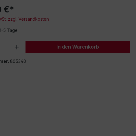
0 €*
MwSt. zzgl. Versandkosten
 2-5 Tage
 Anzahl: Gib den gewünschten Wert ein 
In den Warenkorb
mer:
805340